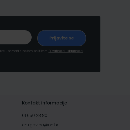
a ste upoznati s našom politikom
Privatnosti i sigurnosti
Kontakt informacije
01 650 28 80
e-trgovina@nn.hr