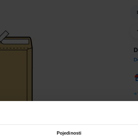
D
D
Pojedinosti