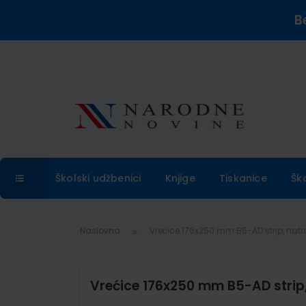
B
Školski udžbenici
Knjige
Tiskanice
Šk
Naslovna
Vrećice 176x250 mm B5-AD strip, natr
Vrećice 176x250 mm B5-AD strip