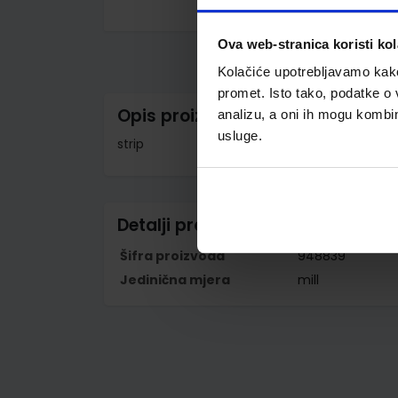
Skip
to
Ova web-stranica koristi kol
the
beginning
Kolačiće upotrebljavamo kako 
of
the
promet. Isto tako, podatke o 
images
Opis proizvoda
analizu, a oni ih mogu kombini
gallery
usluge.
strip
Detalji proizvoda
Šifra proizvoda
948839
Jedinična mjera
mill