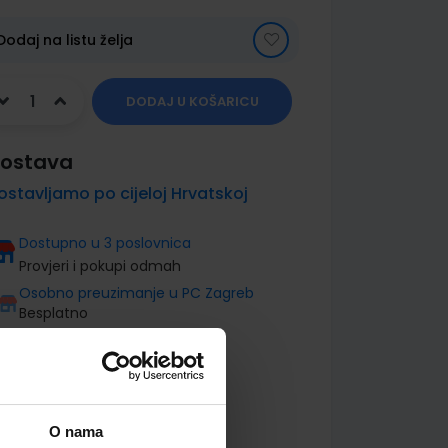
Dodaj na listu želja
DODAJ U KOŠARICU
ostava
ostavljamo po cijeloj Hrvatskoj
Dostupno u 3 poslovnica
Provjeri i pokupi odmah
Osobno preuzimanje u PC Zagreb
Besplatno
O nama