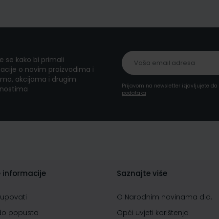
te se kako bi primali
acije o novim proizvodima i
ma, akcijama i drugim
Prijavom na newsletter izjavljujete d
nostima
podataka
 informacije
Saznajte više
kupovati
O Narodnim novinama d.d.
do popusta
Opći uvjeti korištenja