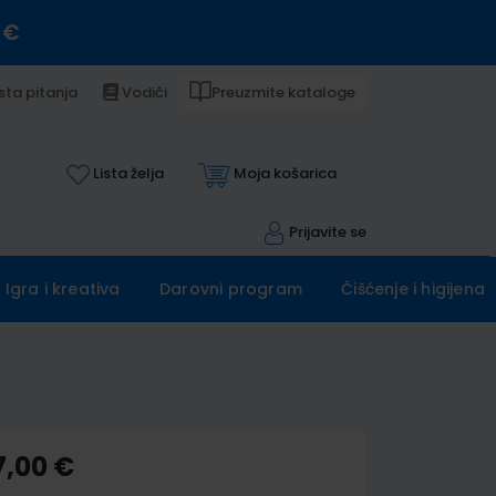
 €
sta pitanja
Vodiči
Preuzmite kataloge
Lista želja
Moja košarica
Prijavite se
Igra i kreativa
Darovni program
Čišćenje i higijena
7,00 €