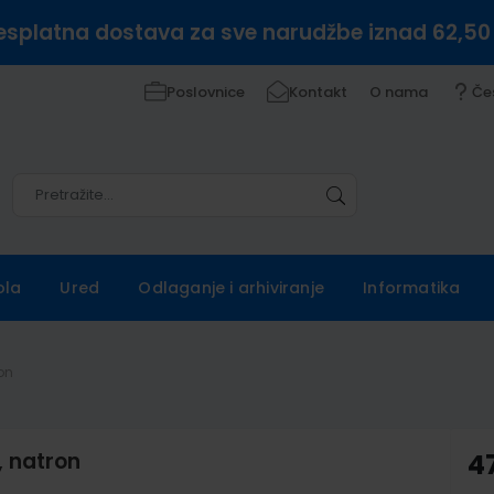
esplatna dostava za sve narudžbe iznad 62,50
Poslovnice
Kontakt
O nama
Če
Pretražite
Pretražite
ola
Ured
Odlaganje i arhiviranje
Informatika
on
, natron
4