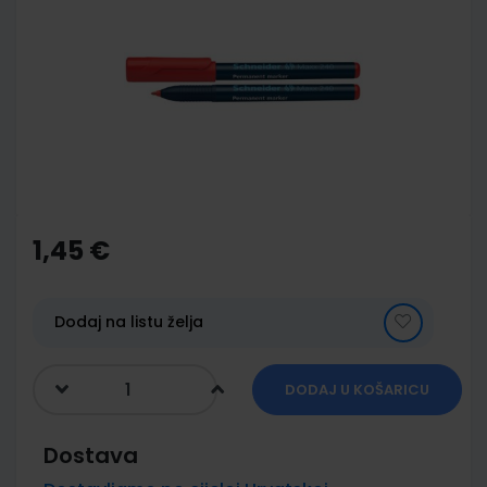
end
of
the
images
gallery
Skip
to
the
1,45 €
beginning
of
the
images
Dodaj na listu želja
gallery
DODAJ U KOŠARICU
Dostava