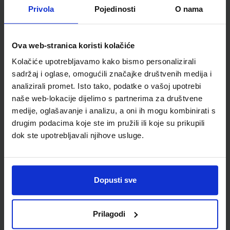
Detalji proizvoda
Privola
Pojedinosti
O nama
Šifra proizvoda
949657
Jedinična mjera
kom
Ova web-stranica koristi kolačiće
Kolačiće upotrebljavamo kako bismo personalizirali
sadržaj i oglase, omogućili značajke društvenih medija i
analizirali promet. Isto tako, podatke o vašoj upotrebi
naše web-lokacije dijelimo s partnerima za društvene
medije, oglašavanje i analizu, a oni ih mogu kombinirati s
drugim podacima koje ste im pružili ili koje su prikupili
dok ste upotrebljavali njihove usluge.
Newsletter prijava
Dopusti sve
Prijavite se kako bi primali informacije o novim
proizvodima i uslugama, akcijama i drugim
pogodnostima
Prilagodi