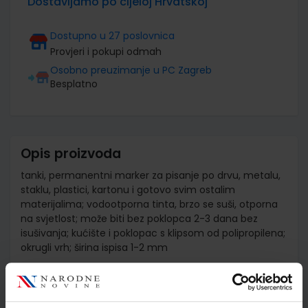
Dostavljamo po cijeloj Hrvatskoj
Dostupno u 27 poslovnica
Provjeri i pokupi odmah
Osobno preuzimanje u PC Zagreb
Besplatno
Opis proizvoda
tanki, permanentni marker za pisanje po drvu, metalu,
staklu, plastici, kartonu i gotovo svim ostalim
materijalima; vodootporna tinta, brzo se suši, otporna
na svjetlost; može biti bez poklopca 2-3 dana bez
isušivanja; kućište i poklopac s klipsom od polipropilena;
okrugli vrh; širina ispisa 1-2 mm