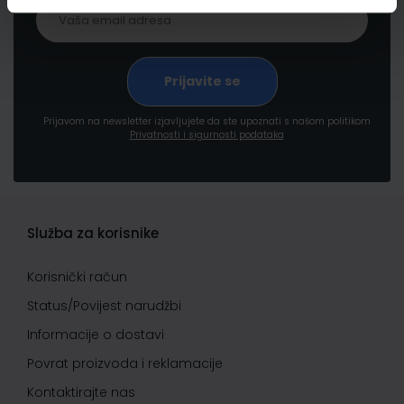
Prijavom na newsletter izjavljujete da ste upoznati s našom politikom
Privatnosti i sigurnosti podataka
Služba za korisnike
Korisnički račun
Status/Povijest narudžbi
Informacije o dostavi
Povrat proizvoda i reklamacije
Kontaktirajte nas