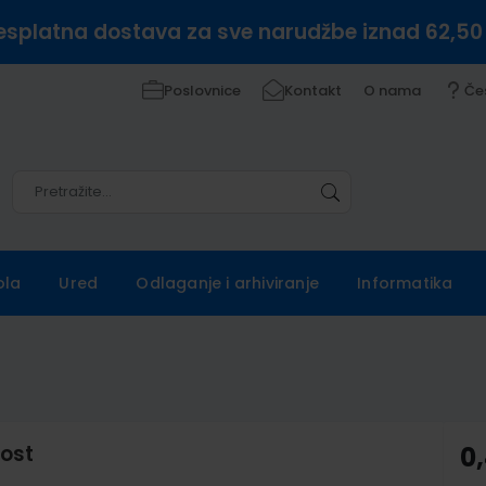
esplatna dostava za sve narudžbe iznad 62,50
Poslovnice
Kontakt
O nama
Če
Pretražite
Pretražite
ola
Ured
Odlaganje i arhiviranje
Informatika
Fost
0