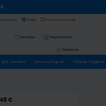
 €
sta pitanja
Vodiči
Preuzmite kataloge
Lista želja
Moja košarica
Prijavite se
Igra i kreativa
Darovni program
Čišćenje i higijena
,48 €