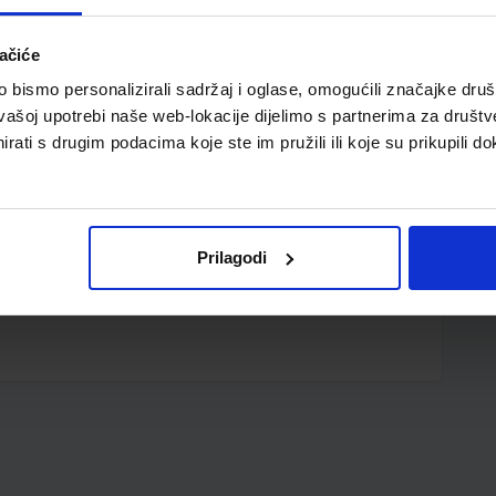
ačiće
bismo personalizirali sadržaj i oglase, omogućili značajke društv
vašoj upotrebi naše web-lokacije dijelimo s partnerima za društv
rati s drugim podacima koje ste im pružili ili koje su prikupili do
 28-30 mic; ljepilo solvent; ukupna debljina 55 mic.
Prilagodi