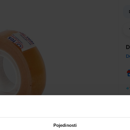
D
D
Pojedinosti