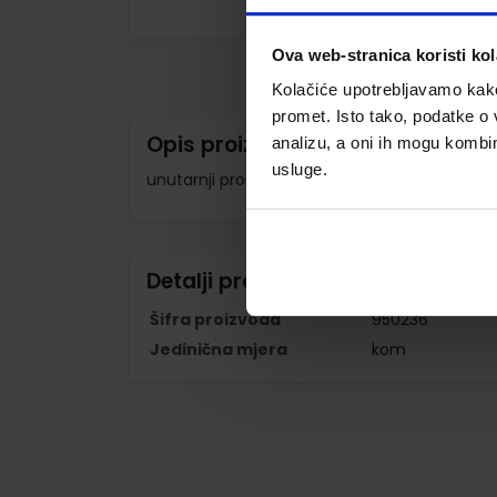
Skip
to
Ova web-stranica koristi kol
the
beginning
Kolačiće upotrebljavamo kako 
of
the
promet. Isto tako, podatke o 
images
Opis proizvoda
analizu, a oni ih mogu kombini
gallery
usluge.
unutarnji promjer 26 mm; polipropilen debljine
Detalji proizvoda
Šifra proizvoda
950236
Jedinična mjera
kom