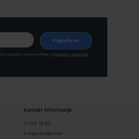
a ste upoznati s našom politikom
Privatnosti i sigurnosti
Kontakt informacije
01 650 28 80
e-trgovina@nn.hr