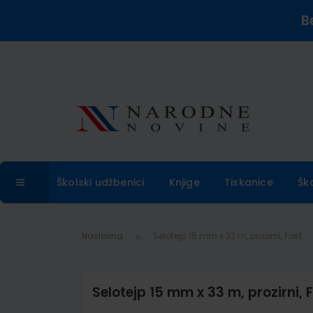
B
Školski udžbenici
Knjige
Tiskanice
Šk
Naslovna
Selotejp 15 mm x 33 m, prozirni, Fost
Selotejp 15 mm x 33 m, prozirni, 