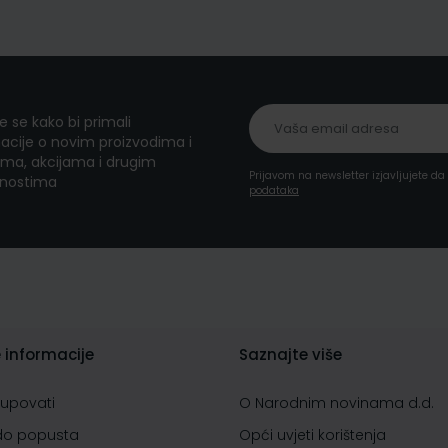
te se kako bi primali
acije o novim proizvodima i
ma, akcijama i drugim
Prijavom na newsletter izjavljujete d
nostima
podataka
 informacije
Saznajte više
kupovati
O Narodnim novinama d.d.
do popusta
Opći uvjeti korištenja