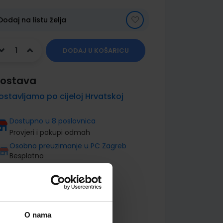
Dodaj na listu želja
DODAJ U KOŠARICU
ostava
ostavljamo po cijeloj Hrvatskoj
Dostupno u 8 poslovnica
Provjeri i pokupi odmah
Osobno preuzimanje u PC Zagreb
Besplatno
O nama