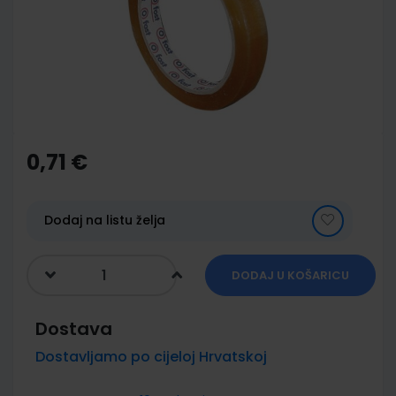
images
gallery
Skip
to
the
0,71 €
beginning
of
the
images
Dodaj na listu želja
gallery
DODAJ U KOŠARICU
Dostava
Dostavljamo po cijeloj Hrvatskoj