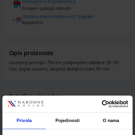
Dostupno u 10 poslovnica
Provjeri i pokupi odmah
Osobno preuzimanje u PC Zagreb
Besplatno
Opis proizvoda
unutarnji promjer 76mm; polipropilen debljine 28-30
mic; ljepilo solvent; ukupna debljina trake 55 mic
Detalji proizvoda
Šifra proizvoda
950242
Jedinična mjera
kom
Privola
Pojedinosti
O nama