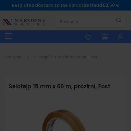
Besplatna dostava za sve narudžbe iznad 62,50 €
Pretra
Naslovna
Selotejp 15 mm x 66 m, prozirni, Fost
Selotejp 15 mm x 66 m, prozirni, Fost
Skip
to
the
end
of
the