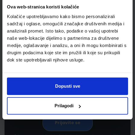
Ova web-stranica koristi kolačiće
Kolačiće upotrebljavamo kako bismo personalizirali
sadržaj i oglase, omogućili značajke društvenih medija i
analizirali promet. Isto tako, podatke o vašoj upotrebi
naše web-lokacije dijelimo s partnerima za društvene
medije, oglašavanje i analizu, a oni ih mogu kombinirati s
drugim podacima koje ste im pružili ili koje su prikupili
Newsletter prijava
dok ste upotrebljavali njihove usluge.
Prijavite se kako bi primali informacije o novim
proizvodima i uslugama, akcijama i drugim
pogodnostima
Dopusti sve
Prilagodi