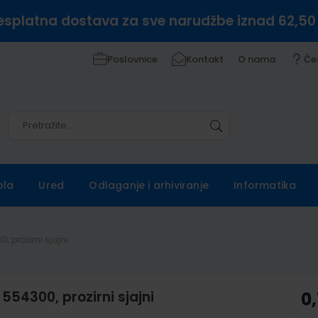
esplatna dostava za sve narudžbe iznad 62,50
Poslovnice
Kontakt
O nama
Če
Pretražite
Pretražite
ola
Ured
Odlaganje i arhiviranje
Informatika
0, prozirni sjajni
e 554300, prozirni sjajni
0