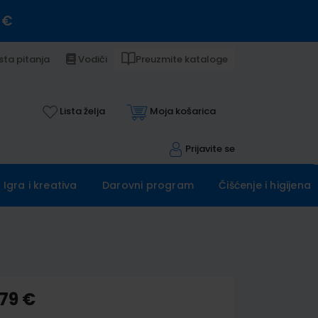
 €
sta pitanja
Vodiči
Preuzmite kataloge
Lista želja
Moja košarica
Prijavite se
Igra i kreativa
Darovni program
Čišćenje i higijena
,79 €