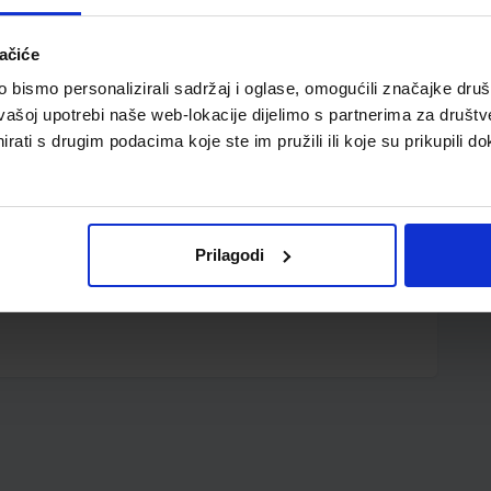
ačiće
bismo personalizirali sadržaj i oglase, omogućili značajke društv
vašoj upotrebi naše web-lokacije dijelimo s partnerima za društv
rati s drugim podacima koje ste im pružili ili koje su prikupili do
 vanjske dimenzije 220x310 mm; PP
Prilagodi