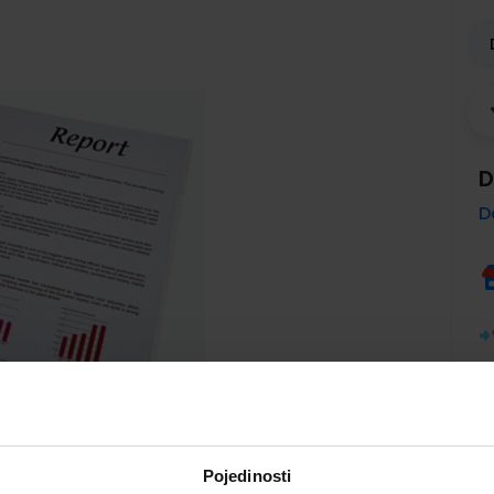
D
D
Pojedinosti