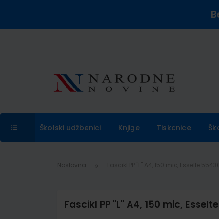
B
Školski udžbenici
Knjige
Tiskanice
Šk
Naslovna
Fascikl PP "L" A4, 150 mic, Esselte 55430
Fascikl PP "L" A4, 150 mic, Esselt