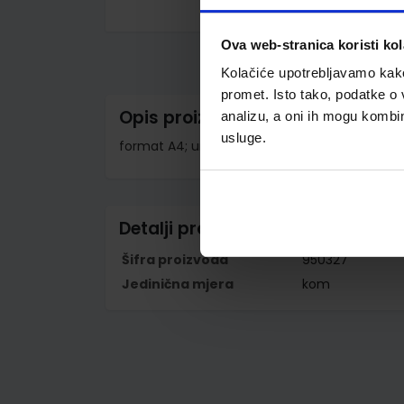
Skip
to
Ova web-stranica koristi kol
the
beginning
Kolačiće upotrebljavamo kako 
of
the
promet. Isto tako, podatke o 
images
Opis proizvoda
analizu, a oni ih mogu kombini
gallery
usluge.
format A4; unutarnje dimenzije 210x297 mm;
Detalji proizvoda
Šifra proizvoda
950327
Jedinična mjera
kom