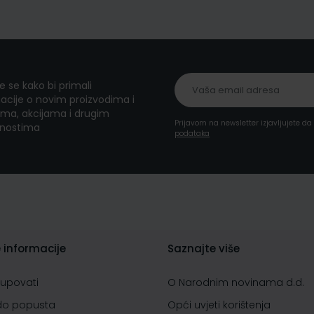
te se kako bi primali
acije o novim proizvodima i
ma, akcijama i drugim
Prijavom na newsletter izjavljujete d
nostima
podataka
 informacije
Saznajte više
kupovati
O Narodnim novinama d.d.
do popusta
Opći uvjeti korištenja