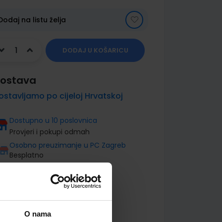
Dodaj na listu želja
DODAJ U KOŠARICU
ostava
ostavljamo po cijeloj Hrvatskoj
Dostupno u 10 poslovnica
Provjeri i pokupi odmah
Osobno preuzimanje u PC Zagreb
Besplatno
O nama