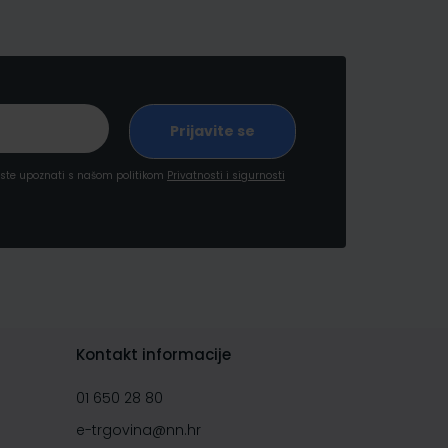
a ste upoznati s našom politikom
Privatnosti i sigurnosti
Kontakt informacije
01 650 28 80
e-trgovina@nn.hr