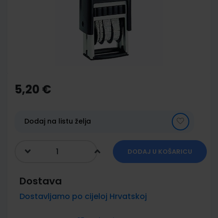
images
gallery
Skip
to
the
5,20 €
beginning
of
the
images
Dodaj na listu želja
gallery
DODAJ U KOŠARICU
Dostava
Dostavljamo po cijeloj Hrvatskoj