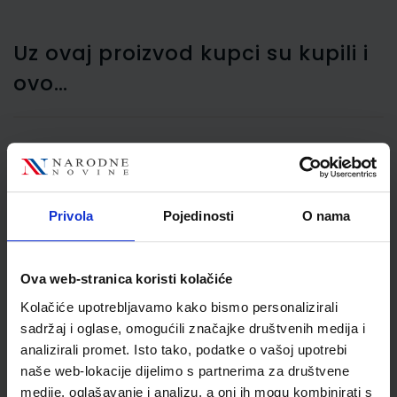
Uz ovaj proizvod kupci su kupili i
ovo…
Jastučić za žig Trodat
6/4910 crni
Privola
Pojedinosti
O nama
Ova web-stranica koristi kolačiće
Kolačiće upotrebljavamo kako bismo personalizirali
sadržaj i oglase, omogućili značajke društvenih medija i
analizirali promet. Isto tako, podatke o vašoj upotrebi
naše web-lokacije dijelimo s partnerima za društvene
medije, oglašavanje i analizu, a oni ih mogu kombinirati s