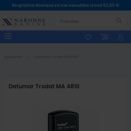
Besplatna dostava za sve narudžbe iznad 62,50 €
Pretra
Naslovna
Datumar Trodat MA 4810
Datumar Trodat MA 4810
Skip
to
the
end
of
the