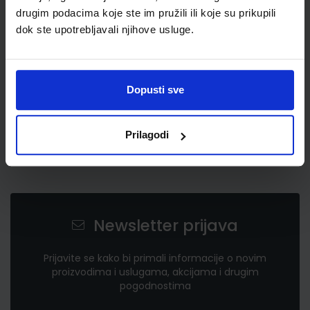
3,10 €
drugim podacima koje ste im pružili ili koje su prikupili
dok ste upotrebljavali njihove usluge.
Dopusti sve
Prilagodi
Newsletter prijava
Prijavite se kako bi primali informacije o novim
proizvodima i uslugama, akcijama i drugim
pogodnostima