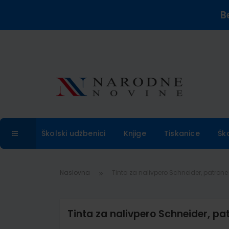
B
Školski udžbenici
Knjige
Tiskanice
Šk
Naslovna
Tinta za nalivpero Schneider, patrone
Tinta za nalivpero Schneider, pa