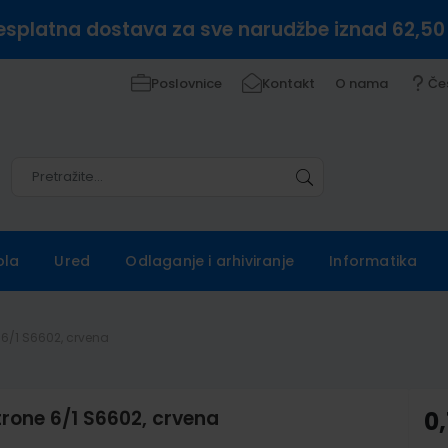
esplatna dostava za sve narudžbe iznad 62,50
Poslovnice
Kontakt
O nama
Če
Pretražite
Pretražite
ola
Ured
Odlaganje i arhiviranje
Informatika
 6/1 S6602, crvena
trone 6/1 S6602, crvena
0