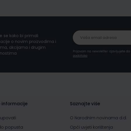
te se kako bi primali
acije o novim proizvodima i
ma, akcijama i drugim
Prijavom na newsletter izjavljujete d
nostima
podataka
 informacije
Saznajte više
kupovati
O Narodnim novinama d.d.
do popusta
Opći uvjeti korištenja