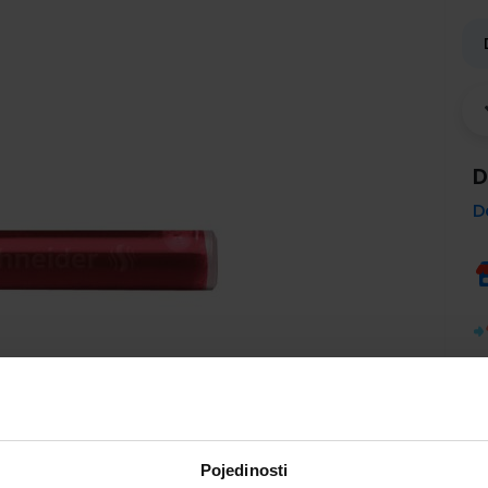
D
D
Pojedinosti