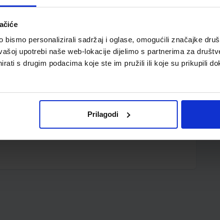
ačiće
bismo personalizirali sadržaj i oglase, omogućili značajke društv
vašoj upotrebi naše web-lokacije dijelimo s partnerima za društv
rati s drugim podacima koje ste im pružili ili koje su prikupili do
omada u kartonskoj kutiji
Prilagodi