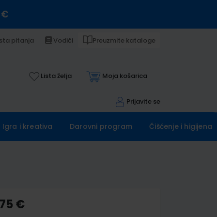
 €
sta pitanja
Vodiči
Preuzmite kataloge
Lista želja
Moja košarica
Prijavite se
Igra i kreativa
Darovni program
Čišćenje i higijena
,75 €