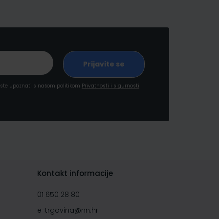
a ste upoznati s našom politikom
Privatnosti i sigurnosti
Kontakt informacije
01 650 28 80
e-trgovina@nn.hr