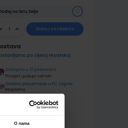
Dodaj na listu želja
DODAJ U KOŠARICU
ostava
ostavljamo po cijeloj Hrvatskoj
Dostupno u 21 poslovnica
Provjeri i pokupi odmah
Osobno preuzimanje u PC Zagreb
Besplatno
O nama