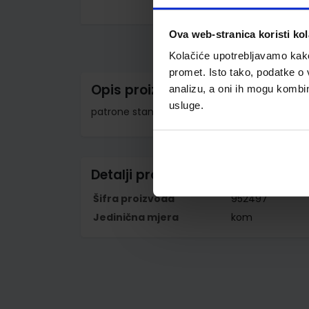
Skip
to
Ova web-stranica koristi kol
the
beginning
Kolačiće upotrebljavamo kako 
of
the
promet. Isto tako, podatke o 
images
Opis proizvoda
analizu, a oni ih mogu kombini
gallery
usluge.
patrone standardne veličine; pakirano po 6 k
Detalji proizvoda
Šifra proizvoda
952497
Jedinična mjera
kom