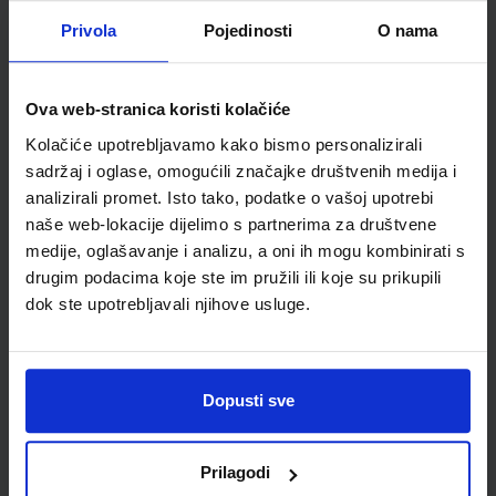
Detalji proizvoda
Privola
Pojedinosti
O nama
Šifra proizvoda
958067
Jedinična mjera
kom
Ova web-stranica koristi kolačiće
Kolačiće upotrebljavamo kako bismo personalizirali
sadržaj i oglase, omogućili značajke društvenih medija i
analizirali promet. Isto tako, podatke o vašoj upotrebi
naše web-lokacije dijelimo s partnerima za društvene
medije, oglašavanje i analizu, a oni ih mogu kombinirati s
drugim podacima koje ste im pružili ili koje su prikupili
dok ste upotrebljavali njihove usluge.
Newsletter prijava
Dopusti sve
Prijavite se kako bi primali informacije o novim
proizvodima i uslugama, akcijama i drugim
Prilagodi
pogodnostima