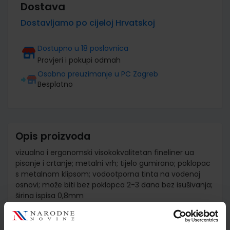
Dostava
Dostavljamo po cijeloj Hrvatskoj
Dostupno u 18 poslovnica
Provjeri i pokupi odmah
Osobno preuzimanje u PC Zagreb
Besplatno
Opis proizvoda
vizualno i ergonomski visokokvalitetan fineliner ua
pisanje i crtanje; metalni vrh; tijelo gumirano; poklopac
s metalnom klipsom; vodootporna tinta na vodenoj
osnovi; može biti bez poklopca 2-3 dana bez isušivanja;
širina ispisa 0,8mm