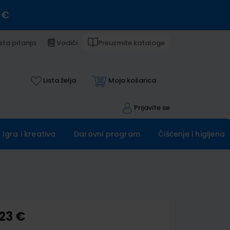
 €
sta pitanja
Vodiči
Preuzmite kataloge
Lista želja
Moja košarica
Prijavite se
Igra i kreativa
Darovni program
Čišćenje i higijena
,23 €