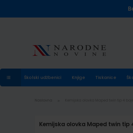
B
Školski udžbenici
Knjige
Tiskanice
Šk
Naslovna
Kemijska olovka Maped twin tip 4 bo
Kemijska olovka Maped twin tip