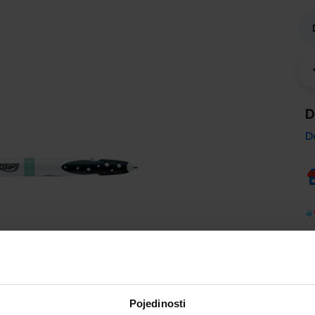
D
D
Pojedinosti