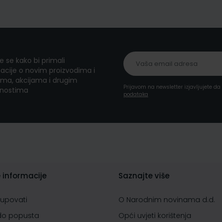
te se kako bi primali
acije o novim proizvodima i
ma, akcijama i drugim
Prijavom na newsletter izjavljujete d
nostima
podataka
 informacije
Saznajte više
kupovati
O Narodnim novinama d.d.
do popusta
Opći uvjeti korištenja