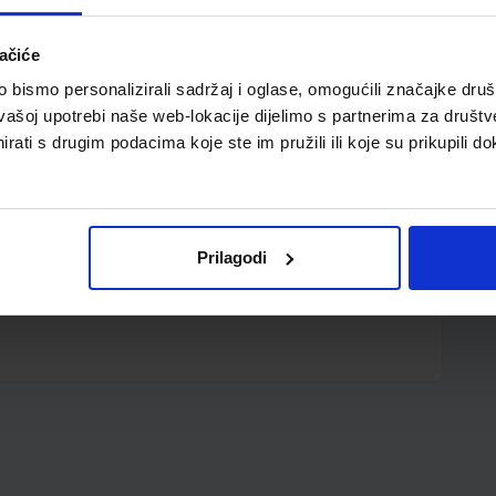
ačiće
bismo personalizirali sadržaj i oglase, omogućili značajke društv
vašoj upotrebi naše web-lokacije dijelimo s partnerima za društv
rati s drugim podacima koje ste im pružili ili koje su prikupili do
lava, crna, crvena, zelena
Prilagodi