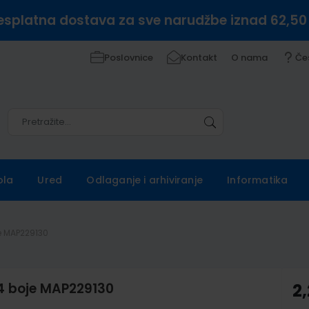
esplatna dostava za sve narudžbe iznad 62,50
Poslovnice
Kontakt
O nama
Če
Pretražite
Pretražite
ola
Ured
Odlaganje i arhiviranje
Informatika
je MAP229130
 4 boje MAP229130
2