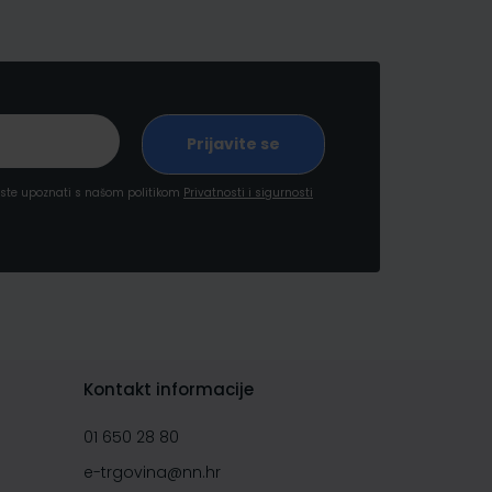
a ste upoznati s našom politikom
Privatnosti i sigurnosti
Kontakt informacije
01 650 28 80
e-trgovina@nn.hr