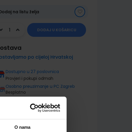
Dodaj na listu želja
DODAJ U KOŠARICU
ostava
ostavljamo po cijeloj Hrvatskoj
Dostupno u 27 poslovnica
Provjeri i pokupi odmah
Osobno preuzimanje u PC Zagreb
Besplatno
O nama