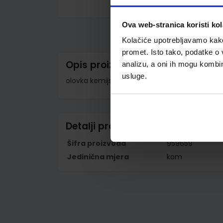
Skip
to
Ova web-stranica koristi kol
the
beginning
Kolačiće upotrebljavamo kako 
of
the
promet. Isto tako, podatke o 
images
Opis proizvoda
analizu, a oni ih mogu kombini
gallery
usluge.
olovka kemijska s dva vrha, 4 boje pisanja - p
Detalji proizvoda
Šifra proizvoda
959659
Jedinična mjera
kom