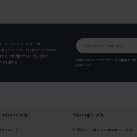
te se kako bi primali
acije o novim proizvodima i
ma, akcijama i drugim
Prijavom na newsletter izjavljujete d
nostima
podataka
 informacije
Saznajte više
kupovati
O Narodnim novinama d.d.