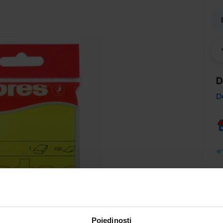
D
D
Pojedinosti