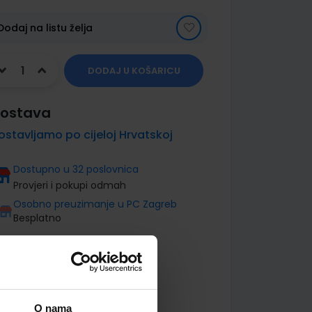
Dodaj na listu želja
DODAJ U KOŠARICU
ostava
ostavljamo po cijeloj Hrvatskoj
Dostupno u 32 poslovnica
Provjeri i pokupi odmah
Osobno preuzimanje u PC Zagreb
Besplatno
O nama