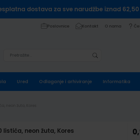
esplatna dostava za sve narudžbe iznad 62,50
Poslovnice
Kontakt
O nama
Če
Pretražite
Pretražite
ola
Ured
Odlaganje i arhiviranje
Informatika
ića, neon žuta, Kores
 listića, neon žuta, Kores
0