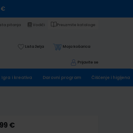
 €
sta pitanja
Vodiči
Preuzmite kataloge
Lista želja
Moja košarica
Prijavite se
Igra i kreativa
Darovni program
Čišćenje i higijena
,99 €