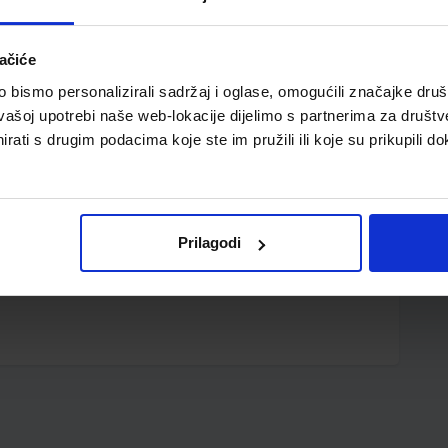
ačiće
bismo personalizirali sadržaj i oglase, omogućili značajke društv
vašoj upotrebi naše web-lokacije dijelimo s partnerima za društv
rati s drugim podacima koje ste im pružili ili koje su prikupili do
n za poruke i podsjetnike; ne ostavlja tragove nakon
Prilagodi