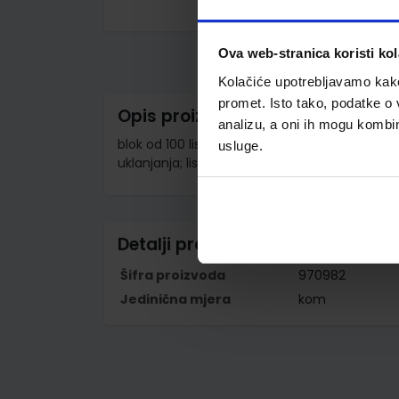
Skip
to
the
Ova web-stranica koristi kol
beginning
of
Kolačiće upotrebljavamo kako 
the
promet. Isto tako, podatke o 
images
Opis proizvoda
gallery
analizu, a oni ih mogu kombini
blok od 100 listića; pakiran u PP foliju; ideala
usluge.
uklanjanja; listovi se ne uvijaju
Detalji proizvoda
Šifra proizvoda
970982
Jedinična mjera
kom