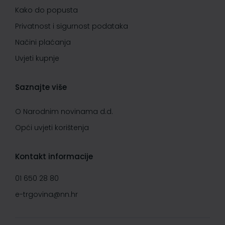
Kako do popusta
Privatnost i sigurnost podataka
Načini plaćanja
Uvjeti kupnje
Saznajte više
O Narodnim novinama d.d.
Opći uvjeti korištenja
Kontakt informacije
01 650 28 80
e-trgovina@nn.hr