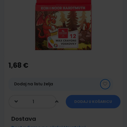
end
of
the
images
gallery
Skip
to
the
1,68 €
beginning
of
the
images
Dodaj na listu želja
gallery
DODAJ U KOŠARICU
Dostava