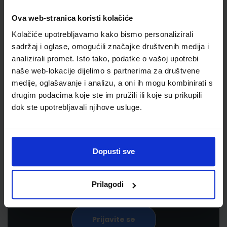
Ova web-stranica koristi kolačiće
Kolačiće upotrebljavamo kako bismo personalizirali
sadržaj i oglase, omogućili značajke društvenih medija i
analizirali promet. Isto tako, podatke o vašoj upotrebi
naše web-lokacije dijelimo s partnerima za društvene
medije, oglašavanje i analizu, a oni ih mogu kombinirati s
drugim podacima koje ste im pružili ili koje su prikupili
Newsletter prijava
dok ste upotrebljavali njihove usluge.
Prijavite se kako bi primali informacije o novim
proizvodima i uslugama, akcijama i drugim
Dopusti sve
pogodnostima
Prilagodi