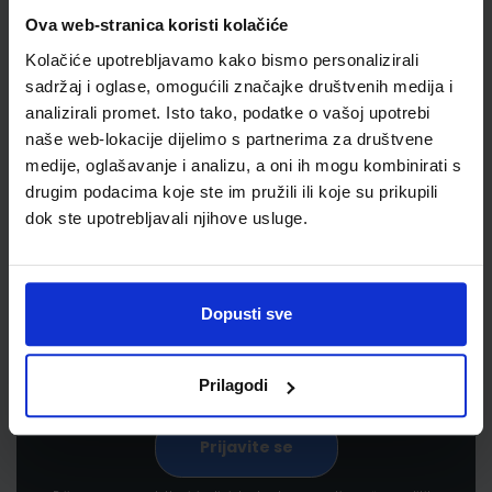
Ova web-stranica koristi kolačiće
Kolačiće upotrebljavamo kako bismo personalizirali
sadržaj i oglase, omogućili značajke društvenih medija i
analizirali promet. Isto tako, podatke o vašoj upotrebi
naše web-lokacije dijelimo s partnerima za društvene
medije, oglašavanje i analizu, a oni ih mogu kombinirati s
drugim podacima koje ste im pružili ili koje su prikupili
Newsletter prijava
dok ste upotrebljavali njihove usluge.
Prijavite se kako bi primali informacije o novim
proizvodima i uslugama, akcijama i drugim
pogodnostima
Dopusti sve
Prilagodi