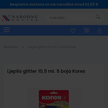
Besplatna dostava za sve narudžbe iznad 62,50 €
Pretra
Naslovna
Ljepilo glitter 10,5 ml. 5 boja Kores
Ljepilo glitter 10,5 ml. 5 boja Kores
Skip
to
the
end
of
the