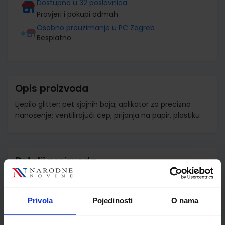
Dostupno u 32 poslovnica
Provjeri i pokupi odmah
Osobno preuzimanje u PC Zagreb
Besplatno
Opis proizvoda
Ljepilo glitter; pet sjajnih boja; aplikator za precizno
nanošenje; ventilirajući čep; prijanja na papir, plastiku
Detalji proizvoda
Šifra proizvoda
973732
Jedinična mjera
kom
Privola
Pojedinosti
O nama