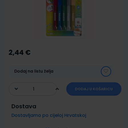
images
gallery
Skip
to
the
2,44 €
beginning
of
the
images
Dodaj na listu želja
gallery
DODAJ U KOŠARICU
Dostava
Dostavljamo po cijeloj Hrvatskoj