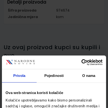
Detalji proizvoda
Šifra proizvoda
974674
Jedinična mjera
kom
Uz ovaj proizvod kupci su kupili i
ovo…
Privola
Pojedinosti
O nama
Magneti set od 10
komada, fi 30 mm,
Ova web-stranica koristi kolačiće
Herlitz, sort boja
Kolačiće upotrebljavamo kako bismo personalizirali
sadržaj i oglase, omogućili značajke društvenih medija i