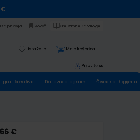
 €
sta pitanja
Vodiči
Preuzmite kataloge
Lista želja
Moja košarica
Prijavite se
Igra i kreativa
Darovni program
Čišćenje i higijena
,66 €