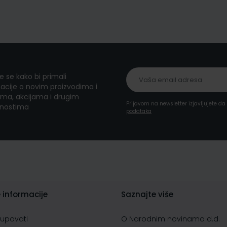
te se kako bi primali
acije o novim proizvodima i
ma, akcijama i drugim
Prijavom na newsletter izjavljujete d
nostima
podataka
 informacije
Saznajte više
kupovati
O Narodnim novinama d.d.