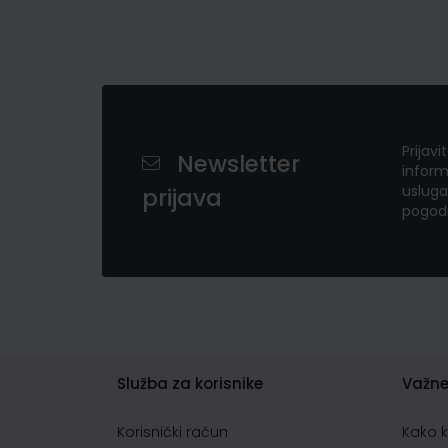
Prijavi
Newsletter
inform
usluga
prijava
pogod
Služba za korisnike
Važne
Korisnički račun
Kako 