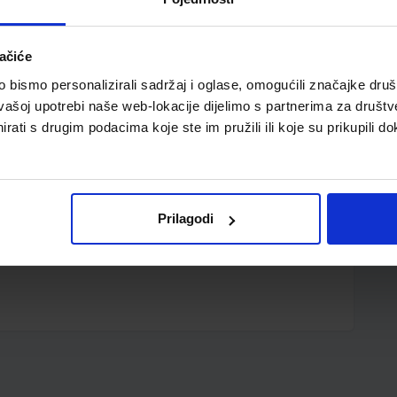
ačiće
bismo personalizirali sadržaj i oglase, omogućili značajke društv
vašoj upotrebi naše web-lokacije dijelimo s partnerima za društv
rati s drugim podacima koje ste im pružili ili koje su prikupili do
keta; polipropilen; 2 "D" ringa promjera 25 mm
Prilagodi