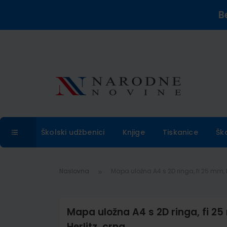
B
Školski udžbenici
Knjige
Tiskanice
Šk
Naslovna
Mapa uložna A4 s 2D ringa, fi 25 mm, 
Mapa uložna A4 s 2D ringa, fi 2
Herlitz, crna