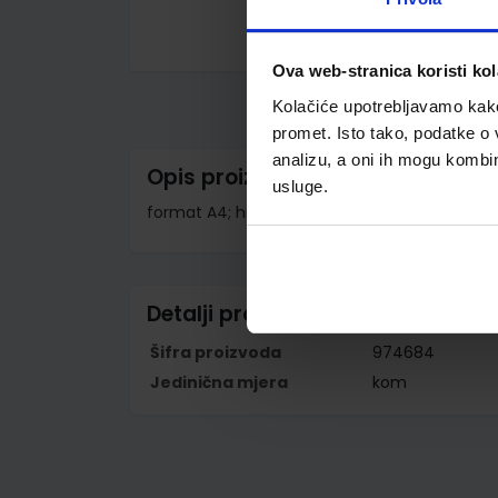
Skip
Ova web-stranica koristi kol
to
the
Kolačiće upotrebljavamo kako 
beginning
of
promet. Isto tako, podatke o 
the
analizu, a oni ih mogu kombini
images
Opis proizvoda
gallery
usluge.
format A4; hrbat širine 40 mm; odljepljiva eti
Detalji proizvoda
Šifra proizvoda
974684
Jedinična mjera
kom