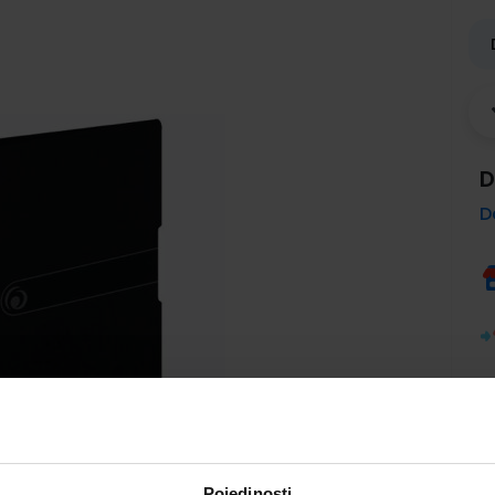
D
D
Pojedinosti