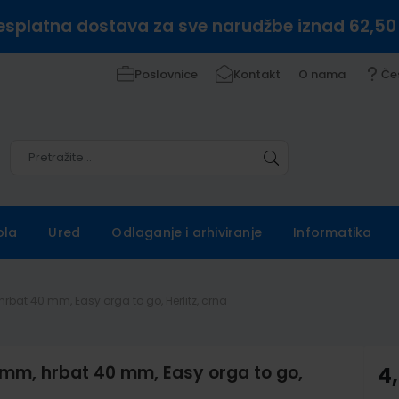
esplatna dostava za sve narudžbe iznad 62,50
Poslovnice
Kontakt
O nama
Če
Pretražite
Pretražite
ola
Ured
Odlaganje i arhiviranje
Informatika
hrbat 40 mm, Easy orga to go, Herlitz, crna
5 mm, hrbat 40 mm, Easy orga to go,
4