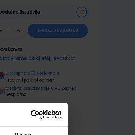
Dodaj na listu želja
DODAJ U KOŠARICU
ostava
ostavljamo po cijeloj Hrvatskoj
Dostupno u 10 poslovnica
Provjeri i pokupi odmah
Osobno preuzimanje u PC Zagreb
Besplatno
O nama