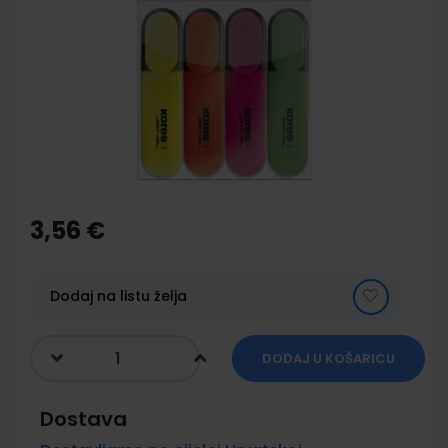
end
of
the
images
gallery
Skip
to
the
3,56 €
beginning
of
the
images
Dodaj na listu želja
gallery
DODAJ U KOŠARICU
Dostava