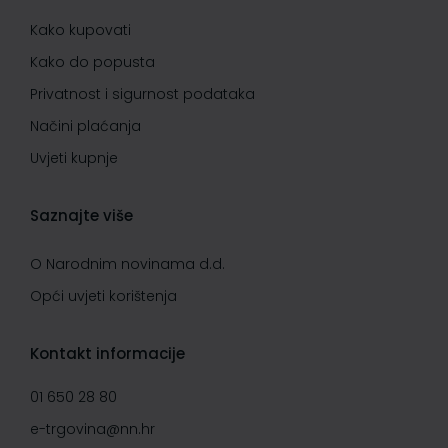
Kako kupovati
Kako do popusta
Privatnost i sigurnost podataka
Načini plaćanja
Uvjeti kupnje
Saznajte više
O Narodnim novinama d.d.
Opći uvjeti korištenja
Kontakt informacije
01 650 28 80
e-trgovina@nn.hr