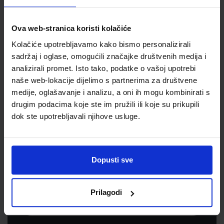
Jedinična mjera
kom
Ova web-stranica koristi kolačiće
Kolačiće upotrebljavamo kako bismo personalizirali
sadržaj i oglase, omogućili značajke društvenih medija i
analizirali promet. Isto tako, podatke o vašoj upotrebi
naše web-lokacije dijelimo s partnerima za društvene
medije, oglašavanje i analizu, a oni ih mogu kombinirati s
drugim podacima koje ste im pružili ili koje su prikupili
dok ste upotrebljavali njihove usluge.
Newsletter prijava
Prijavite se kako bi primali informacije o novim
Dopusti sve
proizvodima i uslugama, akcijama i drugim
pogodnostima
Prilagodi