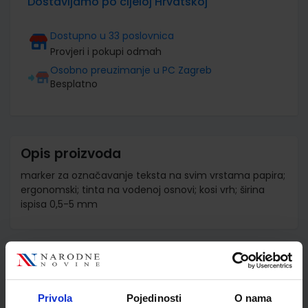
Dostavljamo po cijeloj Hrvatskoj
Dostupno u 33 poslovnica
Provjeri i pokupi odmah
Osobno preuzimanje u PC Zagreb
Besplatno
Opis proizvoda
marker za označavanje teksta na svim vrstama papira;
ergonomski; tinta na vodenoj osnovi; kosi vrh; širina
ispisa 0,5-5 mm
Detalji proizvoda
Šifra proizvoda
975005
Privola
Pojedinosti
O nama