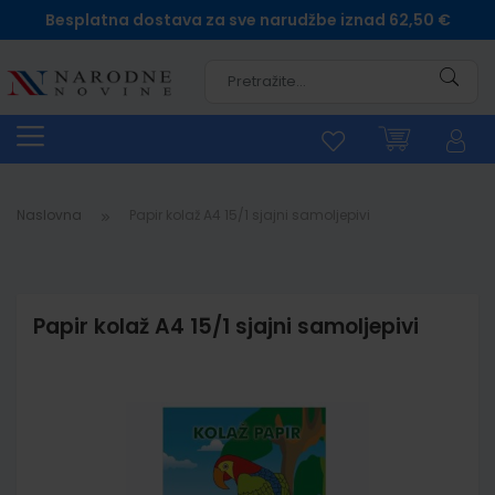
Besplatna dostava za sve narudžbe iznad 62,50 €
Pretra
Naslovna
Papir kolaž A4 15/1 sjajni samoljepivi
Papir kolaž A4 15/1 sjajni samoljepivi
Skip
to
the
end
of
the