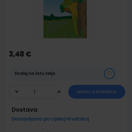
images
gallery
Skip
to
the
3,48 €
beginning
of
the
images
Dodaj na listu želja
gallery
DODAJ U KOŠARICU
Dostava
Dostavljamo po cijeloj Hrvatskoj