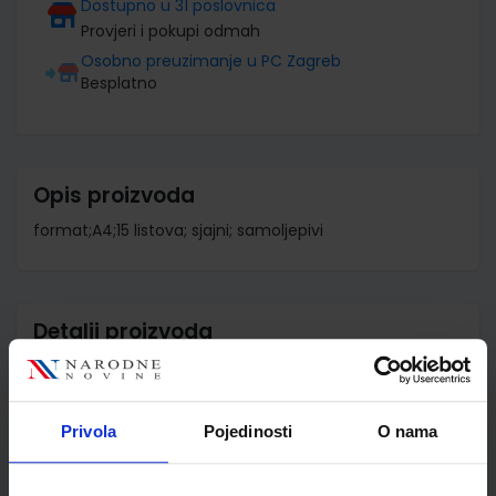
Dostupno u 31 poslovnica
Provjeri i pokupi odmah
Osobno preuzimanje u PC Zagreb
Besplatno
Opis proizvoda
format;A4;15 listova; sjajni; samoljepivi
Detalji proizvoda
Šifra proizvoda
975367
Jedinična mjera
kom
Privola
Pojedinosti
O nama