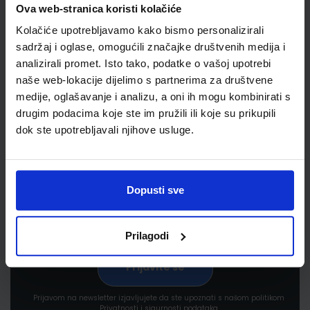
Ova web-stranica koristi kolačiće
Kolačiće upotrebljavamo kako bismo personalizirali
sadržaj i oglase, omogućili značajke društvenih medija i
analizirali promet. Isto tako, podatke o vašoj upotrebi
naše web-lokacije dijelimo s partnerima za društvene
medije, oglašavanje i analizu, a oni ih mogu kombinirati s
Newsletter prijava
drugim podacima koje ste im pružili ili koje su prikupili
dok ste upotrebljavali njihove usluge.
Prijavite se kako bi primali informacije o novim
proizvodima i uslugama, akcijama i drugim
pogodnostima
Dopusti sve
Prilagodi
Prijavom na newsletter izjavljujete da ste upoznati s našom politikom
Privatnosti i sigurnosti podataka