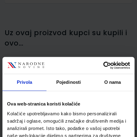
Uz ovaj proizvod kupci su kupili i
ovo…
Gumica za brisanje
Privola
Pojedinosti
O nama
Maped Softy bijela
MAP511790
Ova web-stranica koristi kolačiće
Kolačiće upotrebljavamo kako bismo personalizirali
sadržaj i oglase, omogućili značajke društvenih medija i
analizirali promet. Isto tako, podatke o vašoj upotrebi
naše web-lokacije dijelimo s partnerima za društvene