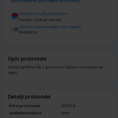
Dostavljamo po cijeloj Hrvatskoj
Dostupno u 29 poslovnica
Provjeri i pokupi odmah
Osobno preuzimanje u PC Zagreb
Besplatno
Opis proizvoda
olovka grafitna HB s gumicom; tablica množenja na
tijelu;
Detalji proizvoda
Šifra proizvoda
975374
Jedinična mjera
kom