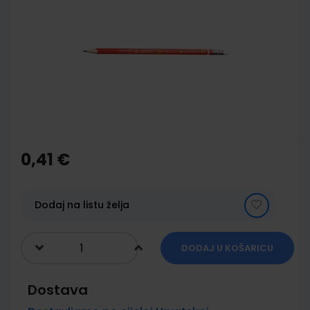
end
of
the
images
gallery
Skip
to
the
0,41 €
beginning
of
the
images
Dodaj na listu želja
gallery
DODAJ U KOŠARICU
Dostava