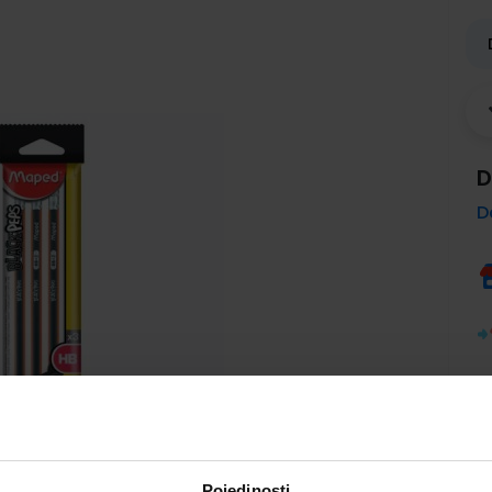
D
D
Pojedinosti