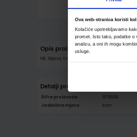
Skip
Ova web-stranica koristi kol
to
the
Kolačiće upotrebljavamo kako 
beginning
of
promet. Isto tako, podatke o 
the
analizu, a oni ih mogu kombini
images
Opis proizvoda
gallery
usluge.
HB; šiljena; trobridna; s gumicom; 3 komada u 
Detalji proizvoda
Šifra proizvoda
975506
Jedinična mjera
kom