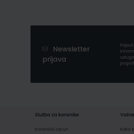
Prijavi
Newsletter
inform
usluga
prijava
pogod
Služba za korisnike
Važne
Korisnički račun
Kako 