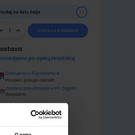
Dodaj na listu želja
DODAJ U KOŠARICU
ostava
ostavljamo po cijeloj Hrvatskoj
Dostupno u 10 poslovnica
Provjeri i pokupi odmah
Osobno preuzimanje u PC Zagreb
Besplatno
O nama