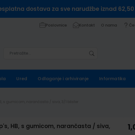
esplatna dostava za sve narudžbe iznad 62,50
Poslovnice
Kontakt
O nama
Če
Pretražite
Pretražite
ola
Ured
Odlaganje i arhiviranje
Informatika
B, s gumicom, narančasta / siva, 3/1 blister
p's, HB, s gumicom, narančasta / siva,
1,