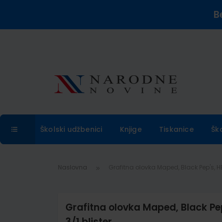
B
Školski udžbenici
Knjige
Tiskanice
Šk
Naslovna
Grafitna olovka Maped, Black Pep's, H
Grafitna olovka Maped, Black Pe
3/1 blister