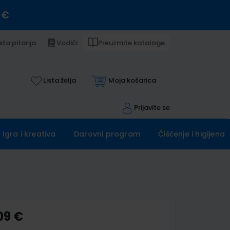
 €
sta pitanja
Vodiči
Preuzmite kataloge
Lista želja
Moja košarica
Prijavite se
Igra i kreativa
Darovni program
Čišćenje i higijena
09 €