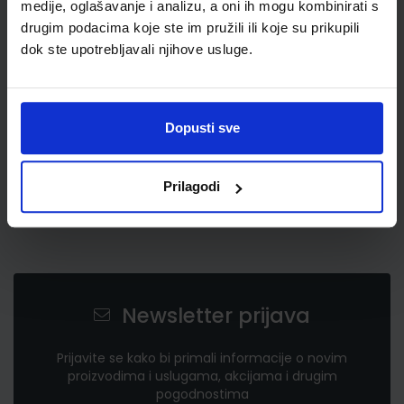
medije, oglašavanje i analizu, a oni ih mogu kombinirati s
16,30 €
drugim podacima koje ste im pružili ili koje su prikupili
dok ste upotrebljavali njihove usluge.
Dopusti sve
Prilagodi
Newsletter prijava
Prijavite se kako bi primali informacije o novim
proizvodima i uslugama, akcijama i drugim
pogodnostima