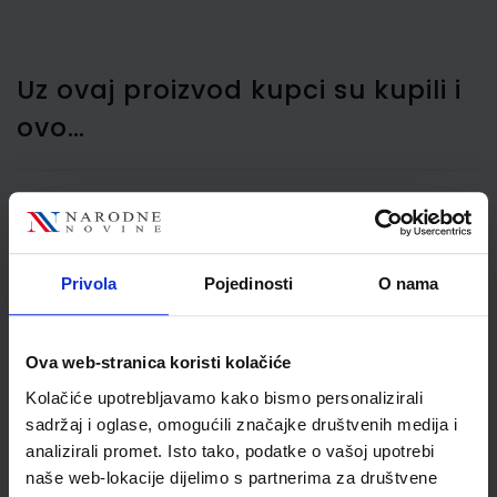
Uz ovaj proizvod kupci su kupili i
ovo…
Bojice drvene Jolly X-Big
12/1
Privola
Pojedinosti
O nama
Ova web-stranica koristi kolačiće
Kolačiće upotrebljavamo kako bismo personalizirali
sadržaj i oglase, omogućili značajke društvenih medija i
analizirali promet. Isto tako, podatke o vašoj upotrebi
naše web-lokacije dijelimo s partnerima za društvene