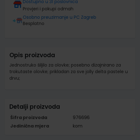
Dostupno u 31 poslovnica
Provjeri i pokupi odmah
Osobno preuzimanje u PC Zagreb
Besplatno
Opis proizvoda
Jednostruko šiljilo za olovke; posebno dizajnirano za
trokutaste olovke; prikladan za sve jolly delta pastele u
drvu;
Detalji proizvoda
Šifra proizvoda
976696
Jedinična mjera
kom