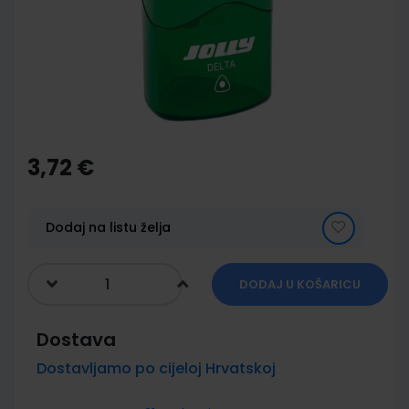
images
gallery
Skip
to
the
3,72 €
beginning
of
the
images
Dodaj na listu želja
gallery
DODAJ U KOŠARICU
Dostava
Dostavljamo po cijeloj Hrvatskoj