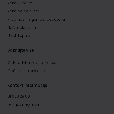
Kako kupovati
Kako do popusta
Privatnost i sigurnost podataka
Načini plaćanja
Uvjeti kupnje
Saznajte više
O Narodnim novinama d.d.
Opći uvjeti korištenja
Kontakt informacije
01 650 28 80
e-trgovina@nn.hr