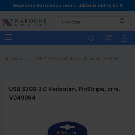
Besplatna dostava za sve narudžbe iznad 62,50 €
Pretra
Naslovna
USB 32GB 2.0 Verbatim, PinStripe, crni, V049064
USB 32GB 2.0 Verbatim, PinStripe, crni,
V049064
Skip
to
the
end