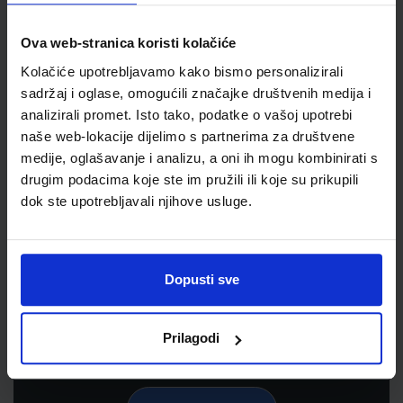
Ova web-stranica koristi kolačiće
Kolačiće upotrebljavamo kako bismo personalizirali
sadržaj i oglase, omogućili značajke društvenih medija i
analizirali promet. Isto tako, podatke o vašoj upotrebi
naše web-lokacije dijelimo s partnerima za društvene
medije, oglašavanje i analizu, a oni ih mogu kombinirati s
drugim podacima koje ste im pružili ili koje su prikupili
dok ste upotrebljavali njihove usluge.
Newsletter prijava
Prijavite se kako bi primali informacije o novim
proizvodima i uslugama, akcijama i drugim
Dopusti sve
pogodnostima
Prilagodi