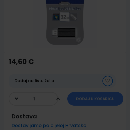
of
the
images
gallery
Skip
to
the
14,60 €
beginning
of
the
images
Dodaj na listu želja
gallery
DODAJ U KOŠARICU
Dostava
Dostavljamo po cijeloj Hrvatskoj