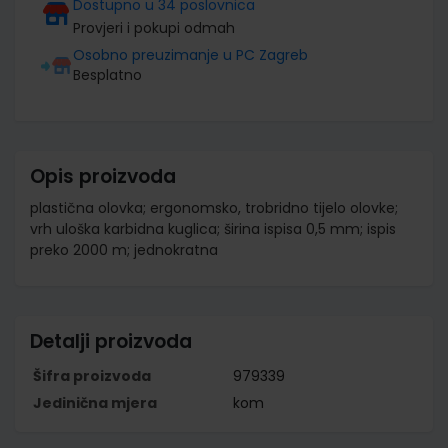
Dostupno u 34 poslovnica
Provjeri i pokupi odmah
Osobno preuzimanje u PC Zagreb
Besplatno
Opis proizvoda
plastična olovka; ergonomsko, trobridno tijelo olovke;
vrh uloška karbidna kuglica; širina ispisa 0,5 mm; ispis
preko 2000 m; jednokratna
Detalji proizvoda
Šifra proizvoda
979339
Jedinična mjera
kom