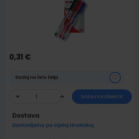
images
gallery
Skip
to
the
0,31 €
beginning
of
the
images
Dodaj na listu želja
gallery
DODAJ U KOŠARICU
Dostava
Dostavljamo po cijeloj Hrvatskoj