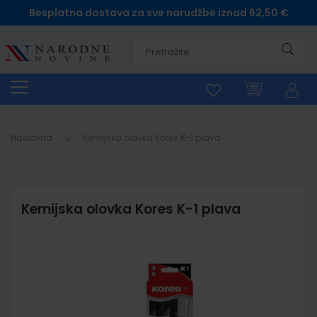
Besplatna dostava za sve narudžbe iznad 62,50 €
Pretra
Naslovna
Kemijska olovka Kores K-1 plava
Kemijska olovka Kores K-1 plava
Skip
to
the
end
of
the