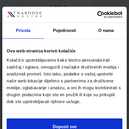
1,60 €
Privola
Pojedinosti
O nama
Ova web-stranica koristi kolačiće
Kolačiće upotrebljavamo kako bismo personalizirali
Kupci najčešće biraju..
sadržaj i oglase, omogućili značajke društvenih medija i
analizirali promet. Isto tako, podatke o vašoj upotrebi
naše web-lokacije dijelimo s partnerima za društvene
medije, oglašavanje i analizu, a oni ih mogu kombinirati s
Kemijska olovka
drugim podacima koje ste im pružili ili koje su prikupili
Schneider, Tops 505 F,
dok ste upotrebljavali njihove usluge.
žuta / plava
Dopusti sve