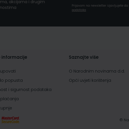
ma, akcijama i drugim
Prijavom na newsletter izjavljujete d
nostima
podataka
 informacije
Saznajte više
kupovati
O Narodnim novinama d.d.
do popusta
Opći uvjeti korištenja
nost i sigurnost podataka
 plaćanja
 kupnje
© Na