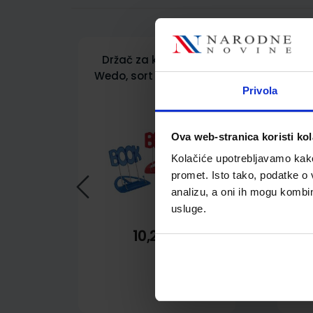
Držač za knjige Book
Drž
Wedo, sort boja: plava,
crve
crvena i zelena
Privola
Ova web-stranica koristi kol
Kolačiće upotrebljavamo kako 
promet. Isto tako, podatke o 
analizu, a oni ih mogu kombini
usluge.
10,20 €