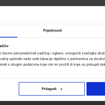
ač za knjige metalni
ni Wedo 14,0 x 12,0 x
14,0 cm
Pojedinosti
ačiće
bismo personalizirali sadržaj i oglase, omogućili značajke društv
vašoj upotrebi naše web-lokacije dijelimo s partnerima za društv
rati s drugim podacima koje ste im pružili ili koje su prikupili do
5,70 €
Prilagodi