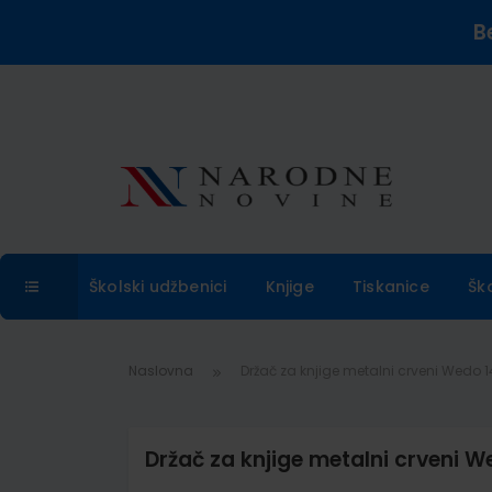
B
Školski udžbenici
Knjige
Tiskanice
Šk
Naslovna
Držač za knjige metalni crveni Wedo 14
Držač za knjige metalni crveni We