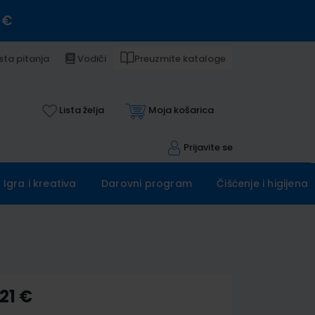
 €
sta pitanja
Vodiči
Preuzmite kataloge
Lista želja
Moja košarica
Prijavite se
Igra i kreativa
Darovni program
Čišćenje i higijena
21 €