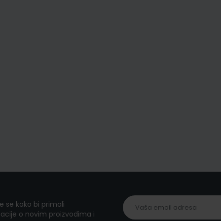
te se kako bi primali
acije o novim proizvodima i