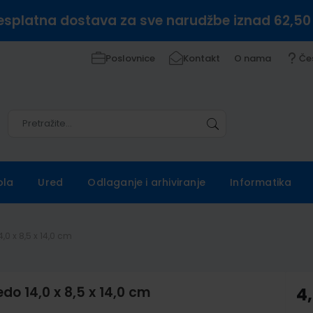
esplatna dostava za sve narudžbe iznad 62,50
Poslovnice
Kontakt
O nama
Če
Pretražite
Pretražite
ola
Ured
Odlaganje i arhiviranje
Informatika
,0 x 8,5 x 14,0 cm
do 14,0 x 8,5 x 14,0 cm
4,