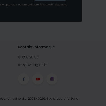
a ste upoznati s našom politikom
Privatnosti i sigurnosti
Kontakt informacije
01 650 28 80
e-trgovina@nn.hr
rodne novine d.d. 2008-2026, Sva prava pridržana