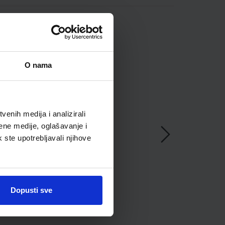
O nama
enih medija i analizirali
ene medije, oglašavanje i
k ste upotrebljavali njihove
Dopusti sve