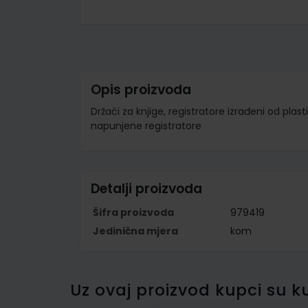
Skip
to
the
beginning
of
the
images
Opis proizvoda
gallery
Držaći za knjige, registratore izrađeni od plast
napunjene registratore
Detalji proizvoda
Šifra proizvoda
979419
Jedinična mjera
kom
Uz ovaj proizvod kupci su ku