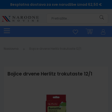
Besplatna dostava za sve narudžbe iznad 62,50 €
Pretra
Naslovna
Bojice drvene Herlitz trokutaste 12/1
Bojice drvene Herlitz trokutaste 12/1
Skip
to
the
end
of
the