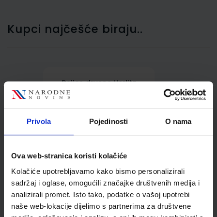
Kupci najčešće biraju..
Bojice drvene Herlitz
Trilino jumbo trokutaste
12/1
Privola
Pojedinosti
O nama
Ova web-stranica koristi kolačiće
Kolačiće upotrebljavamo kako bismo personalizirali
sadržaj i oglase, omogućili značajke društvenih medija i
analizirali promet. Isto tako, podatke o vašoj upotrebi
5,50 €
naše web-lokacije dijelimo s partnerima za društvene