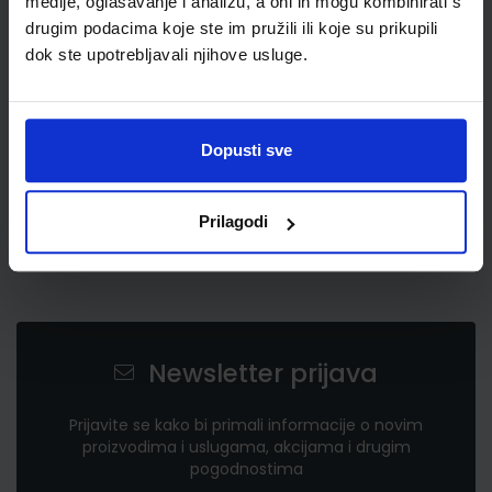
medije, oglašavanje i analizu, a oni ih mogu kombinirati s
drugim podacima koje ste im pružili ili koje su prikupili
dok ste upotrebljavali njihove usluge.
Dopusti sve
Prilagodi
Newsletter prijava
Prijavite se kako bi primali informacije o novim
proizvodima i uslugama, akcijama i drugim
pogodnostima