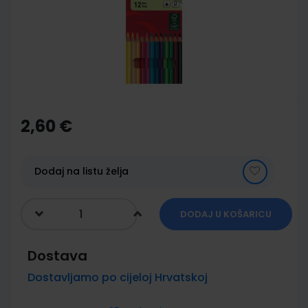
images
gallery
Skip
to
the
2,60 €
beginning
of
the
images
Dodaj na listu želja
gallery
DODAJ U KOŠARICU
Dostava
Dostavljamo po cijeloj Hrvatskoj