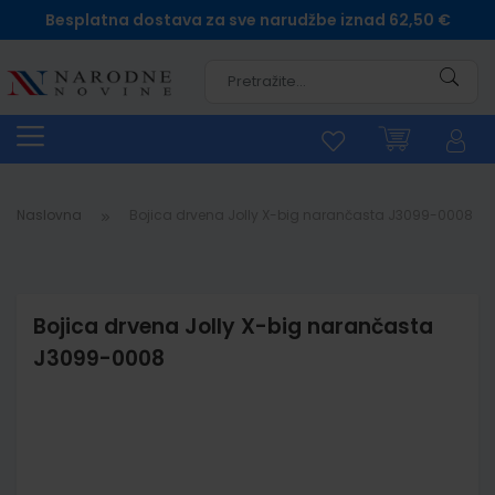
Besplatna dostava za sve narudžbe iznad 62,50 €
Pretra
Naslovna
Bojica drvena Jolly X-big narančasta J3099-0008
Bojica drvena Jolly X-big narančasta
J3099-0008
Skip
to
the
end