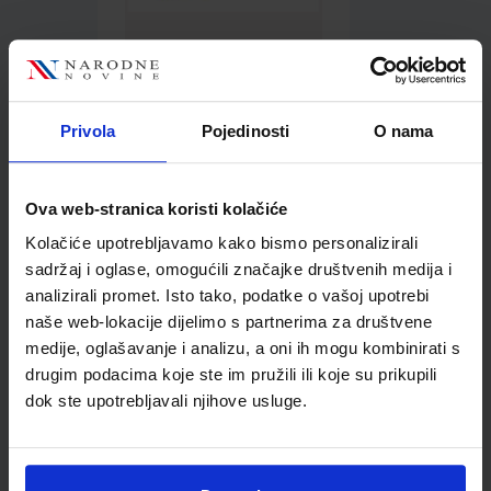
1,96 €
Privola
Pojedinosti
O nama
Ova web-stranica koristi kolačiće
Kolačiće upotrebljavamo kako bismo personalizirali
Kupci najčešće biraju..
sadržaj i oglase, omogućili značajke društvenih medija i
analizirali promet. Isto tako, podatke o vašoj upotrebi
naše web-lokacije dijelimo s partnerima za društvene
medije, oglašavanje i analizu, a oni ih mogu kombinirati s
drugim podacima koje ste im pružili ili koje su prikupili
Bojica drvena Jolly X-big
dok ste upotrebljavali njihove usluge.
tamno žuta J3099-0006