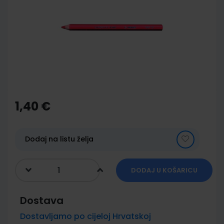
of
the
images
gallery
Skip
to
the
1,40 €
beginning
of
the
images
Dodaj na listu želja
gallery
DODAJ U KOŠARICU
Dostava
Dostavljamo po cijeloj Hrvatskoj