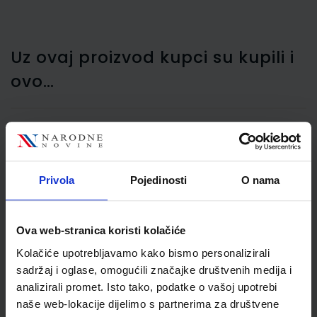
Uz ovaj proizvod kupci su kupili i
ovo…
Ading rola 57 mm / 30 m
termo, Nano
Privola
Pojedinosti
O nama
Ova web-stranica koristi kolačiće
Kolačiće upotrebljavamo kako bismo personalizirali
sadržaj i oglase, omogućili značajke društvenih medija i
analizirali promet. Isto tako, podatke o vašoj upotrebi
naše web-lokacije dijelimo s partnerima za društvene