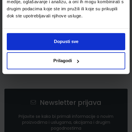
medije, oglašavanje i analizu, a oni ih mogu kombinirati s
0,56 €
drugim podacima koje ste im pružili ili koje su prikupili
dok ste upotrebljavali njihove usluge.
Dopusti sve
Prilagodi
Newsletter prijava
Prijavite se kako bi primali informacije o novim
proizvodima i uslugama, akcijama i drugim
pogodnostima