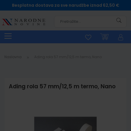
Besplatna dostava za sve narudžbe iznad 62,50 €
Pretra
Naslovna
Ading rola 57 mm/12,5 m termo, Nano
Ading rola 57 mm/12,5 m termo, Nano
Skip
to
the
end
of
the