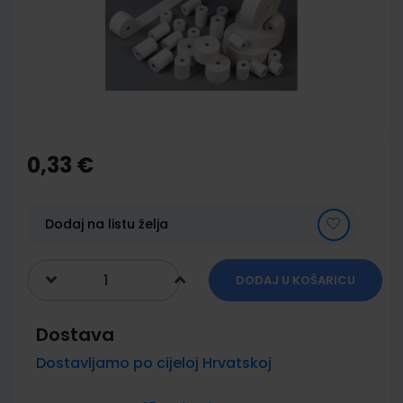
images
gallery
Skip
to
the
0,33 €
beginning
of
the
images
Dodaj na listu želja
gallery
DODAJ U KOŠARICU
Dostava
Dostavljamo po cijeloj Hrvatskoj