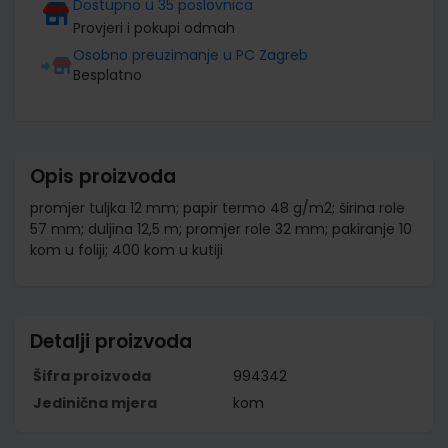
Dostupno u 35 poslovnica
Provjeri i pokupi odmah
Osobno preuzimanje u PC Zagreb
Besplatno
Opis proizvoda
promjer tuljka 12 mm; papir termo 48 g/m2; širina role
57 mm; duljina 12,5 m; promjer role 32 mm; pakiranje 10
kom u foliji; 400 kom u kutiji
Detalji proizvoda
Šifra proizvoda
994342
Jedinična mjera
kom