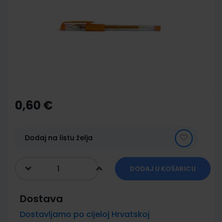
of
the
images
gallery
Skip
to
the
0,60 €
beginning
of
the
images
Dodaj na listu želja
gallery
DODAJ U KOŠARICU
Dostava
Dostavljamo po cijeloj Hrvatskoj