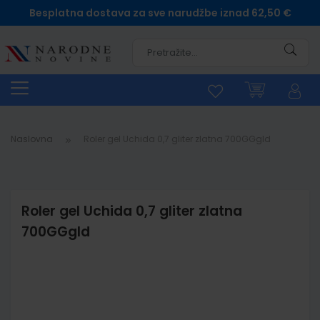
Besplatna dostava za sve narudžbe iznad 62,50 €
Pretra
Naslovna
Roler gel Uchida 0,7 gliter zlatna 700GGgld
Roler gel Uchida 0,7 gliter zlatna
700GGgld
Skip
to
the
end