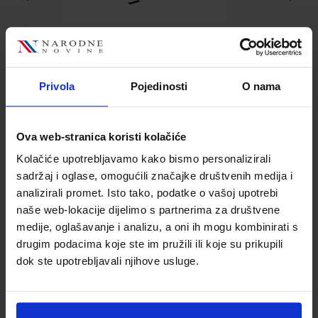
0,93 €
Privola
Pojedinosti
O nama
Ova web-stranica koristi kolačiće
Kolačiće upotrebljavamo kako bismo personalizirali
Kupci najčešće biraju..
sadržaj i oglase, omogućili značajke društvenih medija i
analizirali promet. Isto tako, podatke o vašoj upotrebi
naše web-lokacije dijelimo s partnerima za društvene
medije, oglašavanje i analizu, a oni ih mogu kombinirati s
drugim podacima koje ste im pružili ili koje su prikupili
Roler gel Uchida 0,7
dok ste upotrebljavali njihove usluge.
metalik zlatna
700GMgld