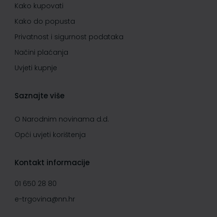
Kako kupovati
Kako do popusta
Privatnost i sigurnost podataka
Načini plaćanja
Uvjeti kupnje
Saznajte više
O Narodnim novinama d.d.
Opći uvjeti korištenja
Kontakt informacije
01 650 28 80
e-trgovina@nn.hr