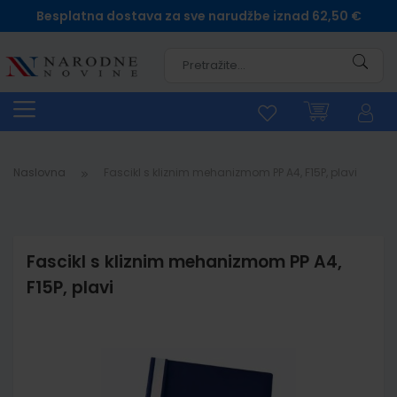
Besplatna dostava za sve narudžbe iznad 62,50 €
Pretra
Naslovna
Fascikl s kliznim mehanizmom PP A4, F15P, plavi
Fascikl s kliznim mehanizmom PP A4,
F15P, plavi
Skip
to
the
end