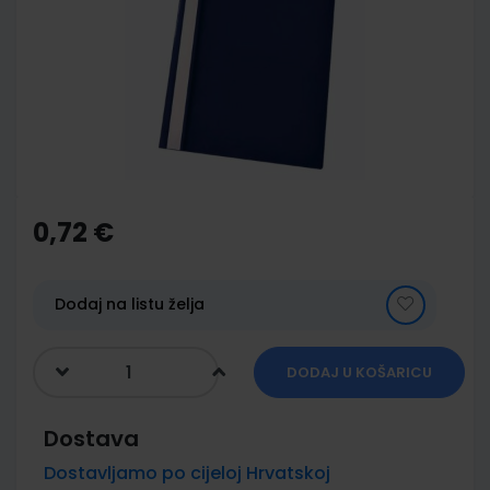
of
the
images
gallery
Skip
to
the
0,72 €
beginning
of
the
images
Dodaj na listu želja
gallery
DODAJ U KOŠARICU
Dostava
Dostavljamo po cijeloj Hrvatskoj