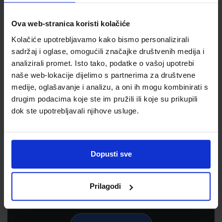
Ova web-stranica koristi kolačiće
Kolačiće upotrebljavamo kako bismo personalizirali
sadržaj i oglase, omogućili značajke društvenih medija i
analizirali promet. Isto tako, podatke o vašoj upotrebi
naše web-lokacije dijelimo s partnerima za društvene
medije, oglašavanje i analizu, a oni ih mogu kombinirati s
drugim podacima koje ste im pružili ili koje su prikupili
dok ste upotrebljavali njihove usluge.
Newsletter prijava
Prijavite se kako bi primali informacije o novim
proizvodima i uslugama, akcijama i drugim
Dopusti sve
pogodnostima
Prilagodi