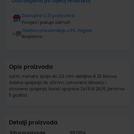
Dostavljamo po cijeloj Hrvatskoj
Dostupno u 21 poslovnica
Provjeri i pokupi odmah
Osobno preuzimanje u PC Zagreb
Besplatno
Opis proizvoda
ručni; metalni; spaja do 2,5 mm debljine ili 25 listova;
dubina spajanja do 45mm; zatvoreno klinasto i
otvoreno spajanje; koristi spojnice 24/6 ili 26/6; jamstvo
5 godina
Detalji proizvoda
Šifra proizvoda
997654