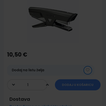
end
of
the
images
gallery
Skip
to
the
10,50 €
beginning
of
the
images
Dodaj na listu želja
gallery
DODAJ U KOŠARICU
Dostava