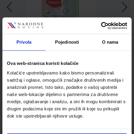
3,43 €
Privola
Pojedinosti
O nama
Ova web-stranica koristi kolačiće
Kolačiće upotrebljavamo kako bismo personalizirali
sadržaj i oglase, omogućili značajke društvenih medija i
Kupci najčešće biraju..
analizirali promet. Isto tako, podatke o vašoj upotrebi
naše web-lokacije dijelimo s partnerima za društvene
medije, oglašavanje i analizu, a oni ih mogu kombinirati s
drugim podacima koje ste im pružili ili koje su prikupili
dok ste upotrebljavali njihove usluge.
Stroj za spajanje Maped
Advanced Metal 25, sivi