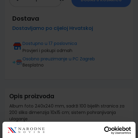
Dostava
Dostavljamo po cijeloj Hrvatskoj
Dostupno u 17 poslovnica
Provjeri i pokupi odmah
Osobno preuzimanje u PC Zagreb
Besplatno
Opis proizvoda
Album foto 240x240 mm, sadrži 100 bijelih stranica za
200 slika dimenzija 10x15 cm; sistem pohranjivanja
ulaganje