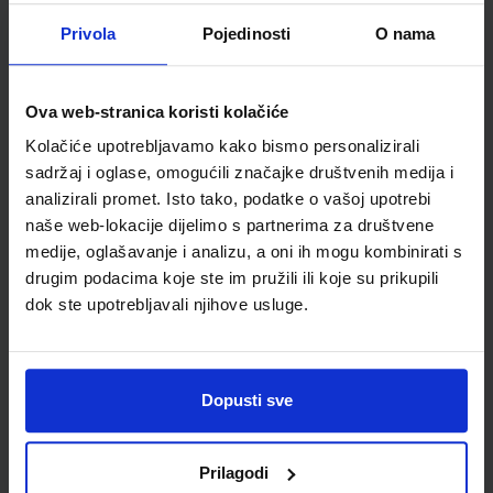
Detalji proizvoda
Privola
Pojedinosti
O nama
Šifra proizvoda
586999
Jedinična mjera
kom
Ova web-stranica koristi kolačiće
Kolačiće upotrebljavamo kako bismo personalizirali
sadržaj i oglase, omogućili značajke društvenih medija i
analizirali promet. Isto tako, podatke o vašoj upotrebi
naše web-lokacije dijelimo s partnerima za društvene
medije, oglašavanje i analizu, a oni ih mogu kombinirati s
drugim podacima koje ste im pružili ili koje su prikupili
dok ste upotrebljavali njihove usluge.
Newsletter prijava
Dopusti sve
Prijavite se kako bi primali informacije o novim
proizvodima i uslugama, akcijama i drugim
Prilagodi
pogodnostima