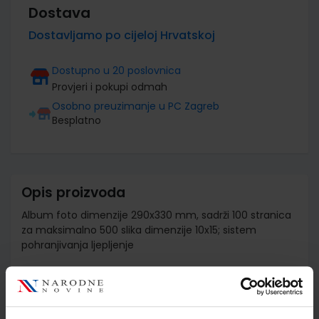
Dostava
Dostavljamo po cijeloj Hrvatskoj
Dostupno u 20 poslovnica
Provjeri i pokupi odmah
Osobno preuzimanje u PC Zagreb
Besplatno
Opis proizvoda
Album foto dimenzije 290x330 mm, sadrži 100 stranica
za maksimalno 500 slika dimenzije 10x15; sistem
pohranjivanja ljepljenje
Detalji proizvoda