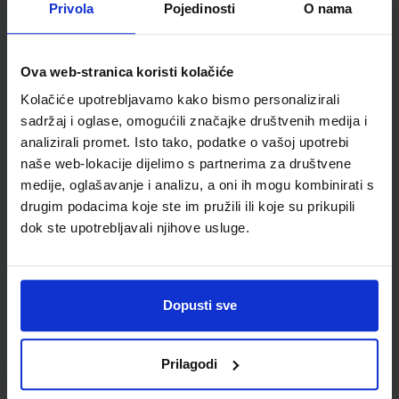
Privola
Pojedinosti
O nama
Šifra proizvoda
566573
Jedinična mjera
kom
Ova web-stranica koristi kolačiće
Kolačiće upotrebljavamo kako bismo personalizirali
sadržaj i oglase, omogućili značajke društvenih medija i
analizirali promet. Isto tako, podatke o vašoj upotrebi
naše web-lokacije dijelimo s partnerima za društvene
medije, oglašavanje i analizu, a oni ih mogu kombinirati s
drugim podacima koje ste im pružili ili koje su prikupili
dok ste upotrebljavali njihove usluge.
Newsletter prijava
Dopusti sve
Prijavite se kako bi primali informacije o novim
proizvodima i uslugama, akcijama i drugim
pogodnostima
Prilagodi