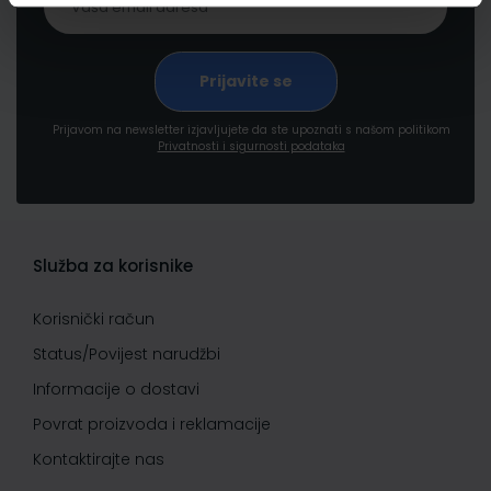
Prijavom na newsletter izjavljujete da ste upoznati s našom politikom
Privatnosti i sigurnosti podataka
Služba za korisnike
Korisnički račun
Status/Povijest narudžbi
Informacije o dostavi
Povrat proizvoda i reklamacije
Kontaktirajte nas