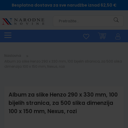
Besplatna dostava za sve narudžbe iznad 62,50 €
Pretra
Naslovna
Album za slike Henzo 290 x 330 mm, 100 bijelih stranica, za 500 slika
dimenzija 100 x 150 mm, Nexus, rozi
Album za slike Henzo 290 x 330 mm, 100
bijelih stranica, za 500 slika dimenzija
100 x 150 mm, Nexus, rozi