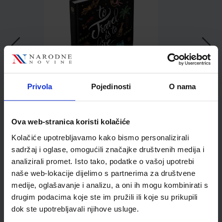
mm
23,89 €
Privola
Pojedinosti
O nama
Ova web-stranica koristi kolačiće
Kolačiće upotrebljavamo kako bismo personalizirali
sadržaj i oglase, omogućili značajke društvenih medija i
analizirali promet. Isto tako, podatke o vašoj upotrebi
Kupci najčešće biraju..
naše web-lokacije dijelimo s partnerima za društvene
medije, oglašavanje i analizu, a oni ih mogu kombinirati s
drugim podacima koje ste im pružili ili koje su prikupili
dok ste upotrebljavali njihove usluge.