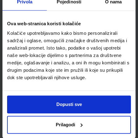
Privola
Pojedinosti
O nama
Šifra proizvoda
584154
Jedinična mjera
kom
Ova web-stranica koristi kolačiće
Kolačiće upotrebljavamo kako bismo personalizirali
sadržaj i oglase, omogućili značajke društvenih medija i
analizirali promet. Isto tako, podatke o vašoj upotrebi
naše web-lokacije dijelimo s partnerima za društvene
medije, oglašavanje i analizu, a oni ih mogu kombinirati s
drugim podacima koje ste im pružili ili koje su prikupili
dok ste upotrebljavali njihove usluge.
Newsletter prijava
Dopusti sve
Prijavite se kako bi primali informacije o novim
proizvodima i uslugama, akcijama i drugim
pogodnostima
Prilagodi