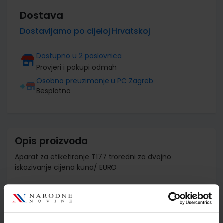
Dostava
Dostavljamo po cijeloj Hrvatskoj
Dostupno u 2 poslovnica
Provjeri i pokupi odmah
Osobno preuzimanje u PC Zagreb
Besplatno
Opis proizvoda
Aparat za etiketiranje T177 troredni za dvojno
iskazivanje cijena kuna/ EURO
Detalji proizvoda