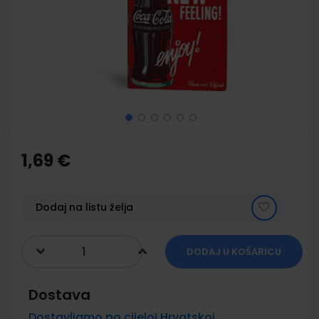
images
gallery
Skip
to
the
1,69 €
beginning
of
the
images
Dodaj na listu želja
gallery
DODAJ U KOŠARICU
Dostava
Dostavljamo po cijeloj Hrvatskoj