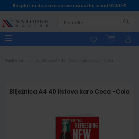
Besplatna dostava za sve narudžbe iznad 62,50 €
Pretra
Naslovna
Bilježnica A4 40 listova karo Coca -Cola
Bilježnica A4 40 listova karo Coca -Cola
Skip
to
the
end
of
the