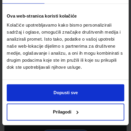
Ova web-stranica koristi kolačiće
Kolačiće upotrebljavamo kako bismo personalizirali
sadržaj i oglase, omogućili značajke društvenih medija i
analizirali promet. Isto tako, podatke o vašoj upotrebi
naše web-lokacije dijelimo s partnerima za društvene
medije, oglašavanje i analizu, a oni ih mogu kombinirati s
drugim podacima koje ste im pružili ili koje su prikupili
dok ste upotrebljavali njihove usluge.
Newsletter prijava
Prijavite se kako bi primali informacije o novim
Dopusti sve
proizvodima i uslugama, akcijama i drugim
pogodnostima
Prilagodi