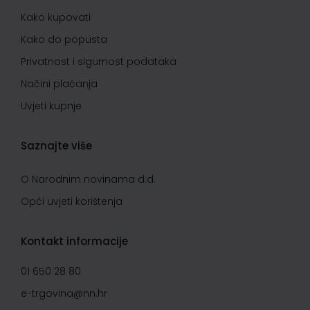
Kako kupovati
Kako do popusta
Privatnost i sigurnost podataka
Načini plaćanja
Uvjeti kupnje
Saznajte više
O Narodnim novinama d.d.
Opći uvjeti korištenja
Kontakt informacije
01 650 28 80
e-trgovina@nn.hr