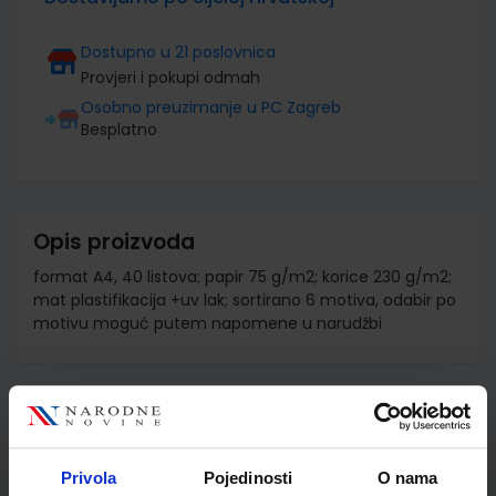
Dostupno u 21 poslovnica
Provjeri i pokupi odmah
Osobno preuzimanje u PC Zagreb
Besplatno
Opis proizvoda
format A4, 40 listova; papir 75 g/m2; korice 230 g/m2;
mat plastifikacija +uv lak; sortirano 6 motiva, odabir po
motivu moguć putem napomene u narudžbi
Detalji proizvoda
Šifra proizvoda
585628
Privola
Pojedinosti
O nama
Jedinična mjera
kom