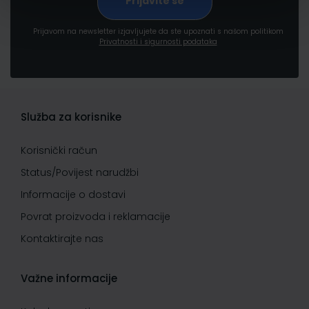
Prijavom na newsletter izjavljujete da ste upoznati s našom politikom
Privatnosti i sigurnosti podataka
Služba za korisnike
Korisnički račun
Status/Povijest narudžbi
Informacije o dostavi
Povrat proizvoda i reklamacije
Kontaktirajte nas
Važne informacije