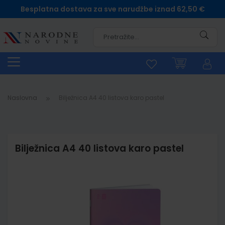
Besplatna dostava za sve narudžbe iznad 62,50 €
Pretra
Naslovna
Bilježnica A4 40 listova karo pastel
Bilježnica A4 40 listova karo pastel
Skip
to
the
end
of
the