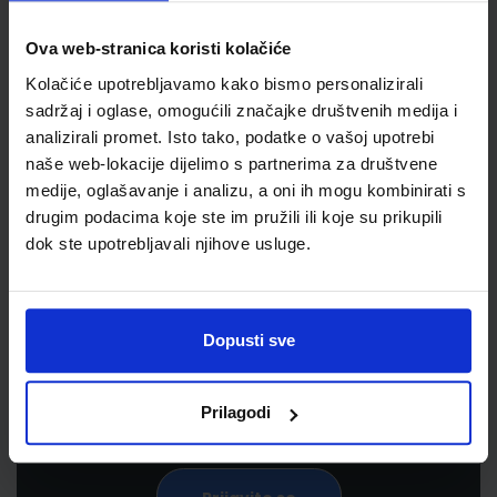
Ova web-stranica koristi kolačiće
Kolačiće upotrebljavamo kako bismo personalizirali
sadržaj i oglase, omogućili značajke društvenih medija i
analizirali promet. Isto tako, podatke o vašoj upotrebi
naše web-lokacije dijelimo s partnerima za društvene
medije, oglašavanje i analizu, a oni ih mogu kombinirati s
drugim podacima koje ste im pružili ili koje su prikupili
dok ste upotrebljavali njihove usluge.
Newsletter prijava
Prijavite se kako bi primali informacije o novim
proizvodima i uslugama, akcijama i drugim
Dopusti sve
pogodnostima
Prilagodi