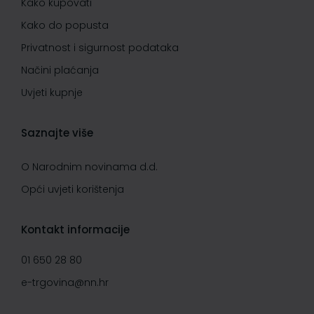
Kako kupovati
Kako do popusta
Privatnost i sigurnost podataka
Načini plaćanja
Uvjeti kupnje
Saznajte više
O Narodnim novinama d.d.
Opći uvjeti korištenja
Kontakt informacije
01 650 28 80
e-trgovina@nn.hr