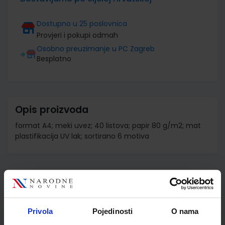
Dostupno u 25 poslovnica
Provjeri i pokupi odmah
Osobno preuzimanje u PC Zagreb
Besplatno
Opis proizvoda
format A4; meki uvez; 40 listova; papir 80 g/m2; mat
plastifikacija UV lak; sortirano 6 motiva
Detalji proizvoda
Šifra proizvoda
587402
Privola
Pojedinosti
O nama
Jedinična mjera
kom