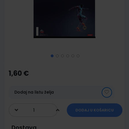
of
the
images
gallery
Skip
to
the
1,60 €
beginning
of
the
images
Dodaj na listu želja
gallery
DODAJ U KOŠARICU
Dostava