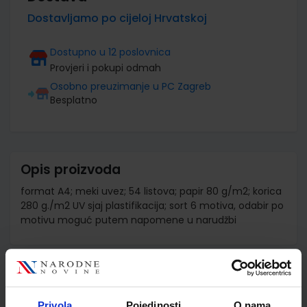
Dostavljamo po cijeloj Hrvatskoj
Dostupno u 12 poslovnica
Provjeri i pokupi odmah
Osobno preuzimanje u PC Zagreb
Besplatno
Opis proizvoda
format A4; meki uvez; 54 listova; papir 80 g/m2; korica
280 g./m2 UV sjaj plastifikacija; sort 6 motiva, odabir po
motivu moguć putem napomene u narudžbi
Detalji proizvoda
Šifra proizvoda
599237
Privola
Pojedinosti
O nama