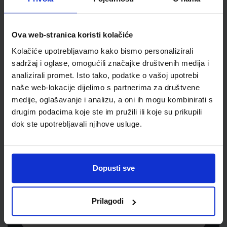
Jedinična mjera
kom
Ova web-stranica koristi kolačiće
Kolačiće upotrebljavamo kako bismo personalizirali
sadržaj i oglase, omogućili značajke društvenih medija i
analizirali promet. Isto tako, podatke o vašoj upotrebi
naše web-lokacije dijelimo s partnerima za društvene
medije, oglašavanje i analizu, a oni ih mogu kombinirati s
drugim podacima koje ste im pružili ili koje su prikupili
dok ste upotrebljavali njihove usluge.
Newsletter prijava
Prijavite se kako bi primali informacije o novim
Dopusti sve
proizvodima i uslugama, akcijama i drugim
pogodnostima
Prilagodi