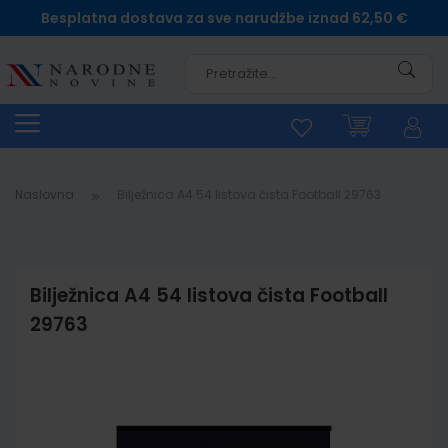
Besplatna dostava za sve narudžbe iznad 62,50 €
Pretra
Naslovna
Bilježnica A4 54 listova čista Football 29763
Bilježnica A4 54 listova čista Football
29763
Skip
to
the
end