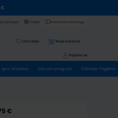
 €
sta pitanja
Vodiči
Preuzmite kataloge
Lista želja
Moja košarica
Prijavite se
Igra i kreativa
Darovni program
Čišćenje i higijena
75 €