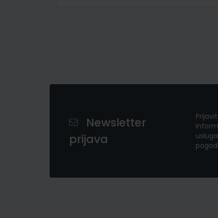
Prijavi
Newsletter
inform
usluga
prijava
pogod