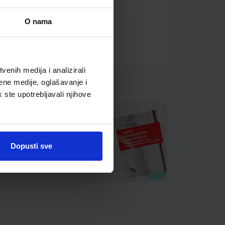
O nama
enih medija i analizirali
ene medije, oglašavanje i
k ste upotrebljavali njihove
Dopusti sve