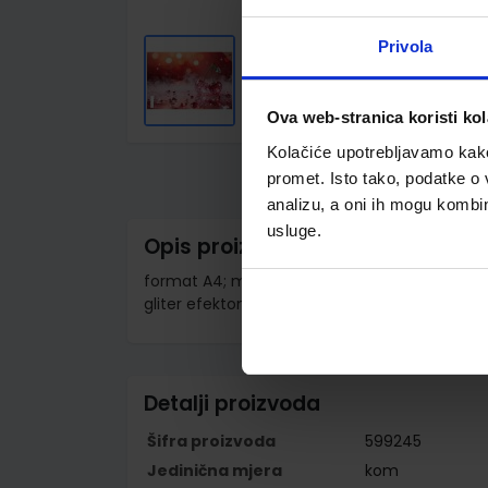
Privola
Ova web-stranica koristi kol
Skip
to
Kolačiće upotrebljavamo kako 
the
promet. Isto tako, podatke o 
beginning
of
analizu, a oni ih mogu kombini
the
usluge.
images
Opis proizvoda
gallery
format A4; meki uvez; 54 listova; papir 80 g/m
gliter efektom; sort 6 motiva, odabir po m
Detalji proizvoda
Šifra proizvoda
599245
Jedinična mjera
kom