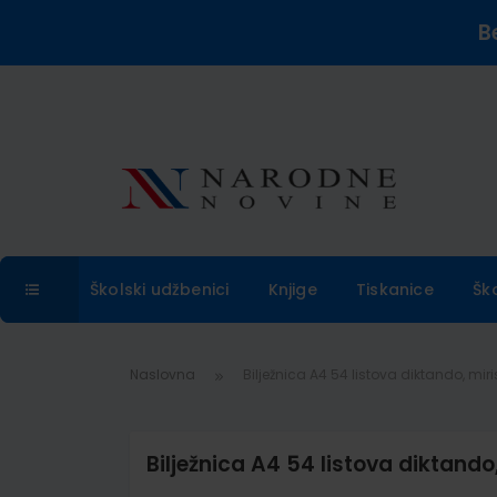
B
Školski udžbenici
Knjige
Tiskanice
Šk
Naslovna
Bilježnica A4 54 listova diktando, mir
Bilježnica A4 54 listova diktando