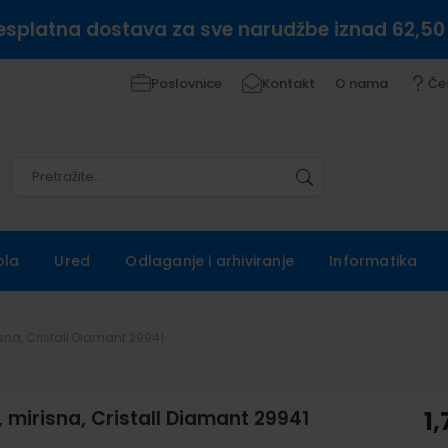
esplatna dostava za sve narudžbe iznad 62,50
Poslovnice
Kontakt
O nama
Če
Pretražite
Pretražite
ola
Ured
Odlaganje i arhiviranje
Informatika
isna, Cristall Diamant 29941
, mirisna, Cristall Diamant 29941
1,