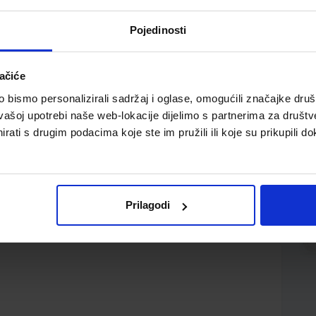
Pojedinosti
ačiće
bismo personalizirali sadržaj i oglase, omogućili značajke društv
vašoj upotrebi naše web-lokacije dijelimo s partnerima za društv
rati s drugim podacima koje ste im pružili ili koje su prikupili do
2; korica 280 g./m2 MAT plastifikacija sa mirisnim i
otivu moguć putem napomene u narudžbi
Prilagodi