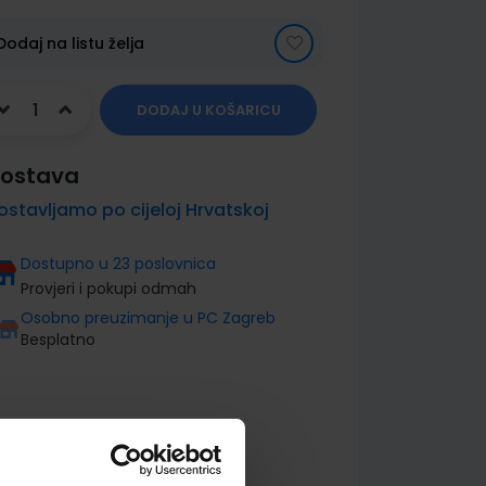
Dodaj na listu želja
DODAJ U KOŠARICU
ostava
ostavljamo po cijeloj Hrvatskoj
Dostupno u 23 poslovnica
Provjeri i pokupi odmah
Osobno preuzimanje u PC Zagreb
Besplatno