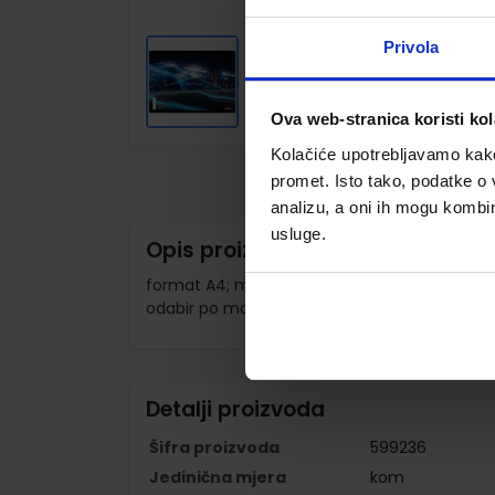
Privola
Ova web-stranica koristi kol
Skip
to
Kolačiće upotrebljavamo kako 
the
promet. Isto tako, podatke o 
beginning
of
analizu, a oni ih mogu kombini
the
usluge.
images
Opis proizvoda
gallery
format A4; meki uvez; 54 listova; papir 80 g/m2
odabir po motivu moguć putem napomene u
Detalji proizvoda
Šifra proizvoda
599236
Jedinična mjera
kom