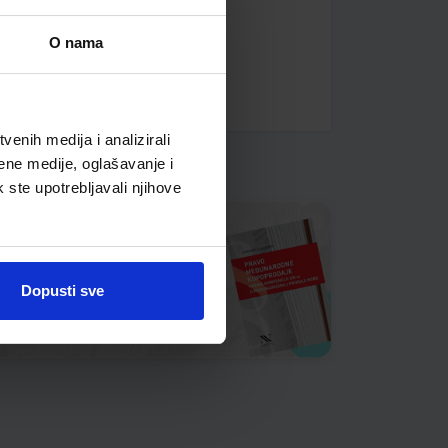
O nama
enih medija i analizirali
ene medije, oglašavanje i
k ste upotrebljavali njihove
Dopusti sve