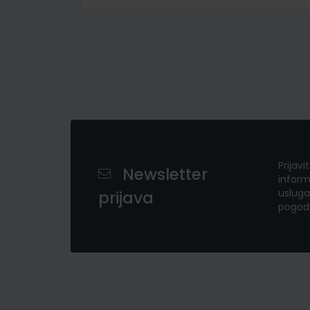
Prijavi
Newsletter
inform
usluga
prijava
pogod