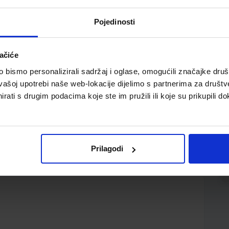
Pojedinosti
ačiće
bismo personalizirali sadržaj i oglase, omogućili značajke društv
vašoj upotrebi naše web-lokacije dijelimo s partnerima za društv
rati s drugim podacima koje ste im pružili ili koje su prikupili do
; korica 280 g./m2 UV sjaj plastifikacija; sort 6 motiva,
 narudžbi
Prilagodi