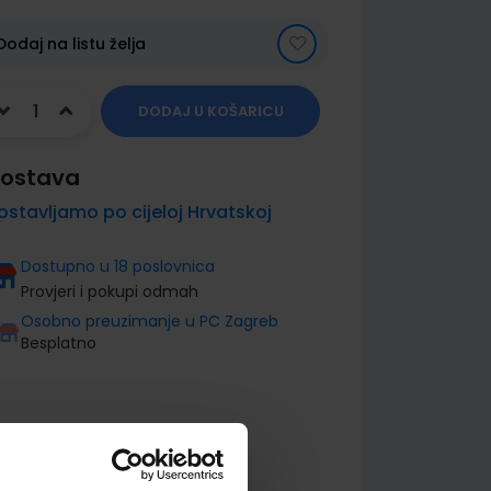
Dodaj na listu želja
DODAJ U KOŠARICU
ostava
ostavljamo po cijeloj Hrvatskoj
Dostupno u 18 poslovnica
Provjeri i pokupi odmah
Osobno preuzimanje u PC Zagreb
Besplatno