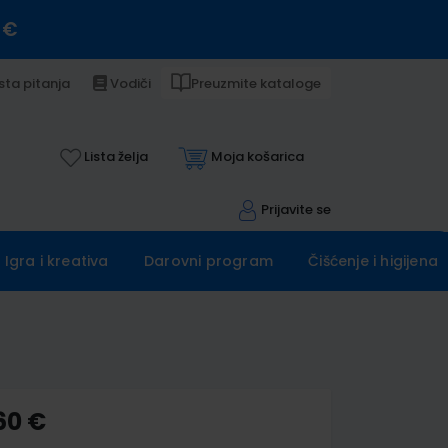
 €
sta pitanja
Vodiči
Preuzmite kataloge
Lista želja
Moja košarica
Prijavite se
Igra i kreativa
Darovni program
Čišćenje i higijena
60 €