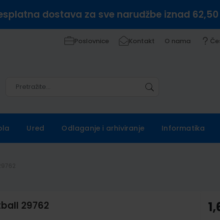
esplatna dostava za sve narudžbe iznad 62,50
Poslovnice
Kontakt
O nama
Če
Pretražite
Pretražite
ola
Ured
Odlaganje i arhiviranje
Informatika
 29762
tball 29762
1,