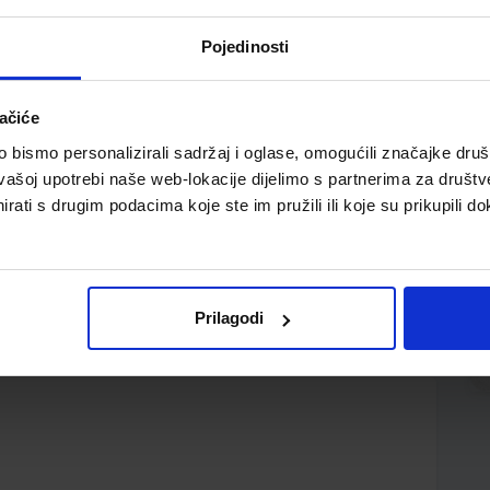
Pojedinosti
ačiće
bismo personalizirali sadržaj i oglase, omogućili značajke društv
vašoj upotrebi naše web-lokacije dijelimo s partnerima za društv
rati s drugim podacima koje ste im pružili ili koje su prikupili do
; korica 280 g./m2 UV sjaj plastifikacija; sort 6 motiva,
 narudžbi
Prilagodi