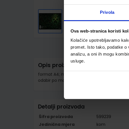
Privola
Ova web-stranica koristi kol
Skip
to
Kolačiće upotrebljavamo kako 
the
promet. Isto tako, podatke o 
beginning
of
analizu, a oni ih mogu kombini
the
usluge.
images
Opis proizvoda
gallery
format A4; meki uvez; 54 listova; papir 80 g/m2
odabir po motivu moguć putem napomene u
Detalji proizvoda
Šifra proizvoda
599239
Jedinična mjera
kom