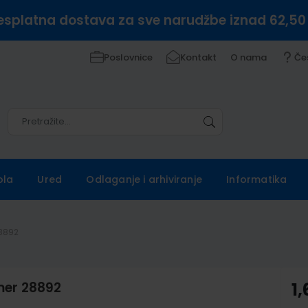
esplatna dostava za sve narudžbe iznad 62,50
Poslovnice
Kontakt
O nama
Če
Pretražite
Pretražite
ola
Ured
Odlaganje i arhiviranje
Informatika
28892
amer 28892
1,