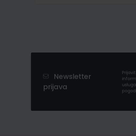
Prijavi
Newsletter
inform
usluga
prijava
pogod