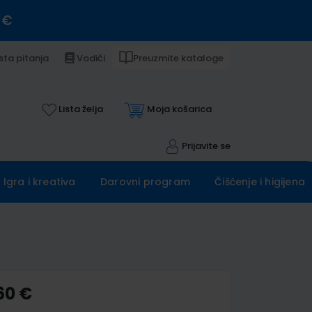
 €
sta pitanja
Vodiči
Preuzmite kataloge
Lista želja
Moja košarica
Prijavite se
Igra i kreativa
Darovni program
Čišćenje i higijena
60 €