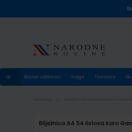
B
Školski udžbenici
Knjige
Tiskanice
Šk
Naslovna
Bilježnica A4 54 listova karo Gamer 
Bilježnica A4 54 listova karo G