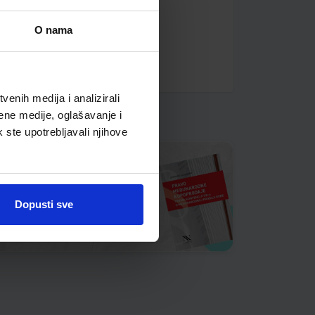
O nama
enih medija i analizirali
ene medije, oglašavanje i
k ste upotrebljavali njihove
Dopusti sve