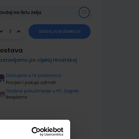
Dodaj na listu želja
DODAJ U KOŠARICU
ostava
ostavljamo po cijeloj Hrvatskoj
Dostupno u 14 poslovnica
Provjeri i pokupi odmah
Osobno preuzimanje u PC Zagreb
Besplatno