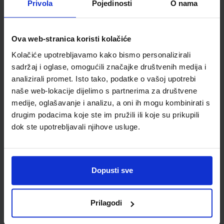
Privola
Pojedinosti
O nama
Šifra proizvoda
936968
Jedinična mjera
kom
Ova web-stranica koristi kolačiće
Kolačiće upotrebljavamo kako bismo personalizirali
sadržaj i oglase, omogućili značajke društvenih medija i
analizirali promet. Isto tako, podatke o vašoj upotrebi
naše web-lokacije dijelimo s partnerima za društvene
medije, oglašavanje i analizu, a oni ih mogu kombinirati s
drugim podacima koje ste im pružili ili koje su prikupili
dok ste upotrebljavali njihove usluge.
Newsletter prijava
Dopusti sve
Prijavite se kako bi primali informacije o novim
proizvodima i uslugama, akcijama i drugim
pogodnostima
Prilagodi