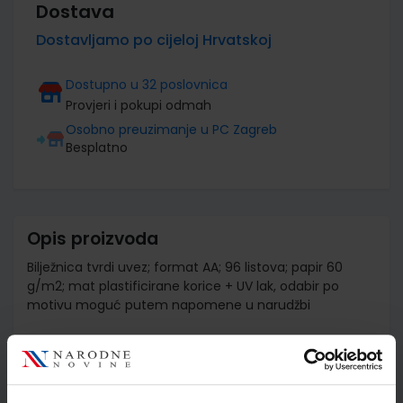
Dostava
Dostavljamo po cijeloj Hrvatskoj
Dostupno u 32 poslovnica
Provjeri i pokupi odmah
Osobno preuzimanje u PC Zagreb
Besplatno
Opis proizvoda
Bilježnica tvrdi uvez; format AA; 96 listova; papir 60
g/m2; mat plastificirane korice + UV lak, odabir po
motivu moguć putem napomene u narudžbi
Detalji proizvoda