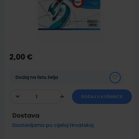
images
gallery
Skip
to
the
2,00 €
beginning
of
the
images
Dodaj na listu želja
gallery
DODAJ U KOŠARICU
Dostava
Dostavljamo po cijeloj Hrvatskoj