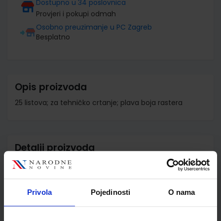
Dostupno u 34 poslovnica
Provjeri i pokupi odmah
Osobno preuzimanje u PC Zagreb
Besplatno
Opis proizvoda
25 listova; za tehničko crtanje; plava boja rastera
Detalji proizvoda
Šifra proizvoda
512929
Jedinična mjera
kom
Privola
Pojedinosti
O nama