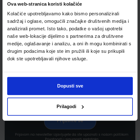
Ova web-stranica koristi kolačiće
Kolačiće upotrebljavamo kako bismo personalizirali
sadržaj i oglase, omogućili značajke društvenih medija i
analizirali promet. Isto tako, podatke o vašoj upotrebi
naše web-lokacije dijelimo s partnerima za društvene
medije, oglašavanje i analizu, a oni ih mogu kombinirati s
Newsletter prijava
drugim podacima koje ste im pružili ili koje su prikupili
dok ste upotrebljavali njihove usluge.
Prijavite se kako bi primali informacije o novim
proizvodima i uslugama, akcijama i drugim
pogodnostima
Dopusti sve
Prilagodi
Prijavom na newsletter izjavljujete da ste upoznati s našom politikom
Privatnosti i sigurnosti podataka