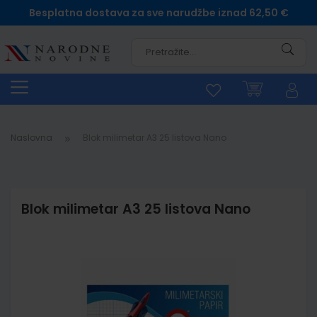
Besplatna dostava za sve narudžbe iznad 62,50 €
Pretra
Naslovna
Blok milimetar A3 25 listova Nano
Blok milimetar A3 25 listova Nano
Skip
to
the
end
of
the