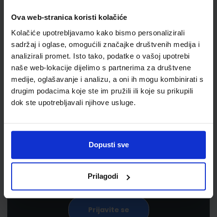
Ova web-stranica koristi kolačiće
Kolačiće upotrebljavamo kako bismo personalizirali
sadržaj i oglase, omogućili značajke društvenih medija i
analizirali promet. Isto tako, podatke o vašoj upotrebi
naše web-lokacije dijelimo s partnerima za društvene
medije, oglašavanje i analizu, a oni ih mogu kombinirati s
drugim podacima koje ste im pružili ili koje su prikupili
Newsletter prijava
dok ste upotrebljavali njihove usluge.
Prijavite se kako bi primali informacije o novim
proizvodima i uslugama, akcijama i drugim
Dopusti sve
pogodnostima
Prilagodi