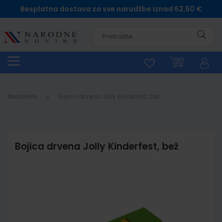
Besplatna dostava za sve narudžbe iznad 62,50 €
Pretra
Naslovna
Bojica drvena Jolly Kinderfest, bež
Bojica drvena Jolly Kinderfest, bež
Skip
to
the
end
of
the