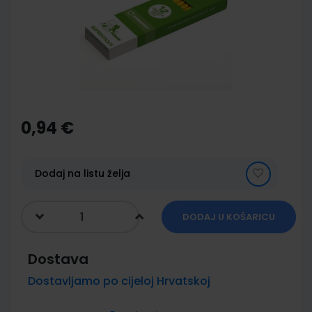
images
gallery
Skip
to
the
0,94 €
beginning
of
the
images
Dodaj na listu želja
gallery
DODAJ U KOŠARICU
Dostava
Dostavljamo po cijeloj Hrvatskoj