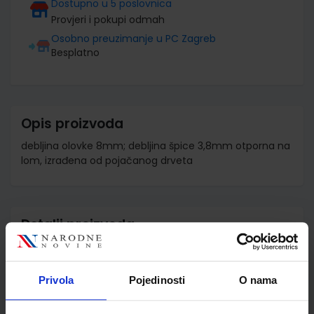
Dostupno u 5 poslovnica
Provjeri i pokupi odmah
Osobno preuzimanje u PC Zagreb
Besplatno
Opis proizvoda
debljina olovke 8mm; debljina špice 3,8mm otporna na
lom, izrađena od pojačanog drveta
Detalji proizvoda
Šifra proizvoda
582629
Jedinična mjera
kom
Privola
Pojedinosti
O nama