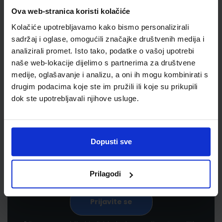
Ova web-stranica koristi kolačiće
Kolačiće upotrebljavamo kako bismo personalizirali
sadržaj i oglase, omogućili značajke društvenih medija i
analizirali promet. Isto tako, podatke o vašoj upotrebi
naše web-lokacije dijelimo s partnerima za društvene
medije, oglašavanje i analizu, a oni ih mogu kombinirati s
drugim podacima koje ste im pružili ili koje su prikupili
Newsletter prijava
dok ste upotrebljavali njihove usluge.
Prijavite se kako bi primali informacije o novim
proizvodima i uslugama, akcijama i drugim
pogodnostima
Dopusti sve
Prilagodi