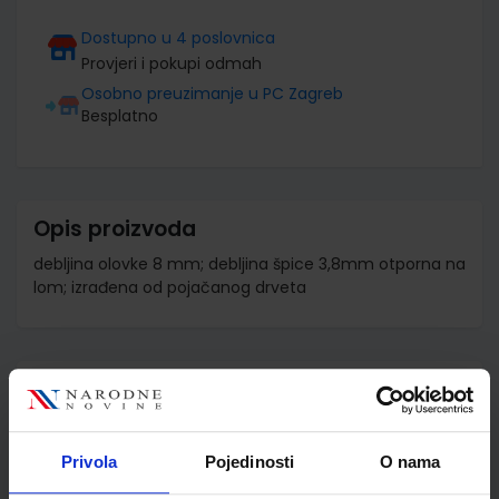
Dostupno u 4 poslovnica
Provjeri i pokupi odmah
Osobno preuzimanje u PC Zagreb
Besplatno
Opis proizvoda
debljina olovke 8 mm; debljina špice 3,8mm otporna na
lom; izrađena od pojačanog drveta
Detalji proizvoda
Šifra proizvoda
584385
Jedinična mjera
kom
Privola
Pojedinosti
O nama