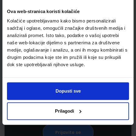
Ova web-stranica koristi kolačiće
Kolačiće upotrebljavamo kako bismo personalizirali
sadržaj i oglase, omogućili značajke društvenih medija i
analizirali promet. Isto tako, podatke o vašoj upotrebi
naše web-lokacije dijelimo s partnerima za društvene
medije, oglašavanje i analizu, a oni ih mogu kombinirati s
drugim podacima koje ste im pružili ili koje su prikupili
Newsletter prijava
dok ste upotrebljavali njihove usluge.
Prijavite se kako bi primali informacije o novim
proizvodima i uslugama, akcijama i drugim
Dopusti sve
pogodnostima
Prilagodi