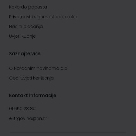
Kako do popusta
Privatnost i sigurnost podataka
Načini plaćanja
Uvjeti kupnje
Saznajte više
O Narodnim novinama d.d.
Opći uvjeti korištenja
Kontakt informacije
01 650 28 80
e-trgovina@nn.hr