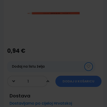
of
the
images
gallery
Skip
to
the
0,94 €
beginning
of
the
images
Dodaj na listu želja
gallery
DODAJ U KOŠARICU
Dostava
Dostavljamo po cijeloj Hrvatskoj