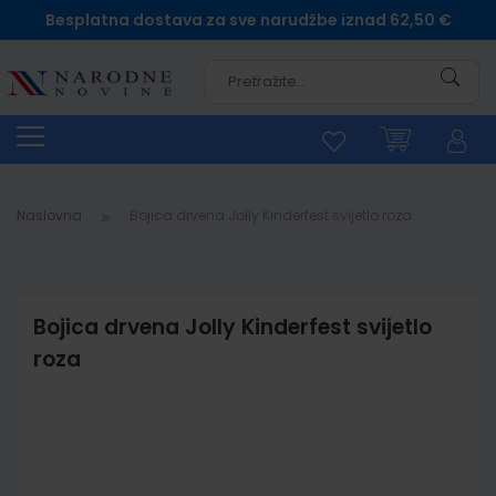
Besplatna dostava za sve narudžbe iznad 62,50 €
Pretra
Naslovna
Bojica drvena Jolly Kinderfest svijetlo roza
Bojica drvena Jolly Kinderfest svijetlo
roza
Skip
to
the
end