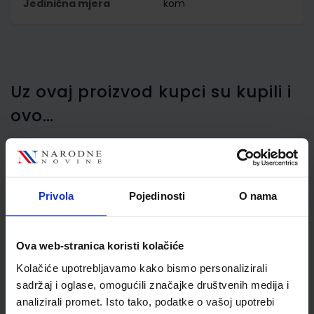
Jedinična mjera
kom
Uz ovaj proizvod kupci su kupili i
ovo…
Pastele voštane Maped
Privola
Pojedinosti
O nama
jumbo 12/1 MAP861311
Ova web-stranica koristi kolačiće
Kolačiće upotrebljavamo kako bismo personalizirali
sadržaj i oglase, omogućili značajke društvenih medija i
analizirali promet. Isto tako, podatke o vašoj upotrebi