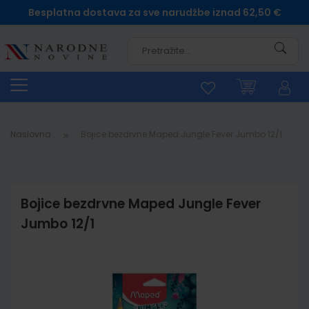
Besplatna dostava za sve narudžbe iznad 62,50 €
Pretra
Naslovna
Bojice bezdrvne Maped Jungle Fever Jumbo 12/1
Bojice bezdrvne Maped Jungle Fever
Jumbo 12/1
Skip
to
the
end