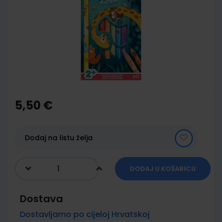
of
the
images
gallery
Skip
to
the
5,50 €
beginning
of
the
images
Dodaj na listu želja
gallery
DODAJ U KOŠARICU
Dostava
Dostavljamo po cijeloj Hrvatskoj