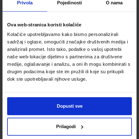
Privola
Pojedinosti
O nama
Šifra proizvoda
588140
Jedinična mjera
kom
Ova web-stranica koristi kolačiće
Kolačiće upotrebljavamo kako bismo personalizirali
sadržaj i oglase, omogućili značajke društvenih medija i
analizirali promet. Isto tako, podatke o vašoj upotrebi
naše web-lokacije dijelimo s partnerima za društvene
medije, oglašavanje i analizu, a oni ih mogu kombinirati s
drugim podacima koje ste im pružili ili koje su prikupili
dok ste upotrebljavali njihove usluge.
Newsletter prijava
Dopusti sve
Prijavite se kako bi primali informacije o novim
proizvodima i uslugama, akcijama i drugim
pogodnostima
Prilagodi