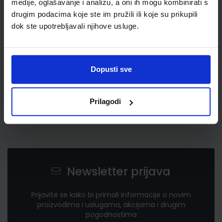
medije, oglašavanje i analizu, a oni ih mogu kombinirati s
drugim podacima koje ste im pružili ili koje su prikupili
dok ste upotrebljavali njihove usluge.
Dopusti sve
Prilagodi
Newsletter prijava
Prijavite se kako bi primali informacije o novim
proizvodima i uslugama, akcijama i drugim
pogodnostima