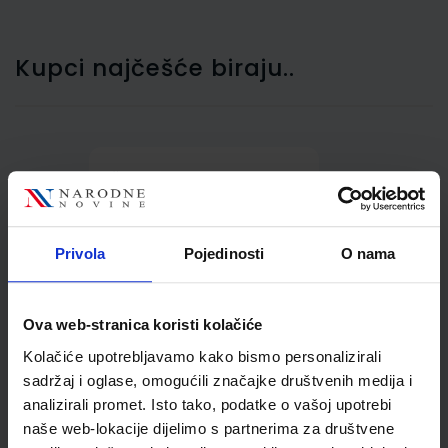
Kupci najčešće biraju..
Čaša za olovke, okrugla,
žičana, JS802 crna
Privola
Pojedinosti
O nama
Ova web-stranica koristi kolačiće
Kolačiće upotrebljavamo kako bismo personalizirali
sadržaj i oglase, omogućili značajke društvenih medija i
analizirali promet. Isto tako, podatke o vašoj upotrebi
1,11 €
naše web-lokacije dijelimo s partnerima za društvene