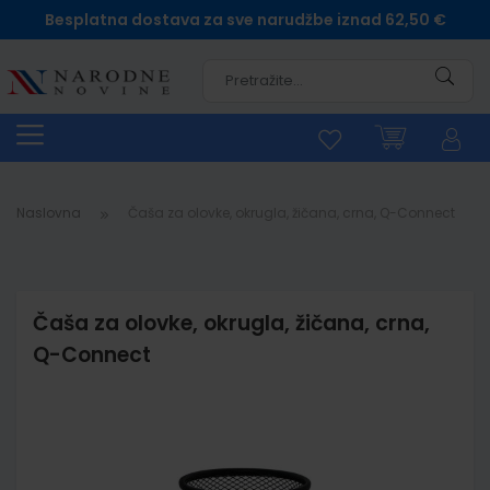
Besplatna dostava za sve narudžbe iznad 62,50 €
Pretra
Naslovna
Čaša za olovke, okrugla, žičana, crna, Q-Connect
Čaša za olovke, okrugla, žičana, crna,
Q-Connect
Skip
to
the
end