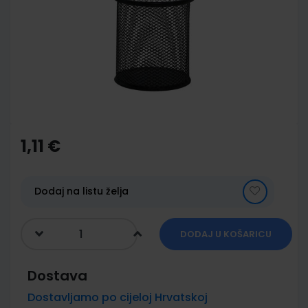
of
the
images
gallery
Skip
to
the
1,11 €
beginning
of
the
images
Dodaj na listu želja
gallery
DODAJ U KOŠARICU
Dostava
Dostavljamo po cijeloj Hrvatskoj