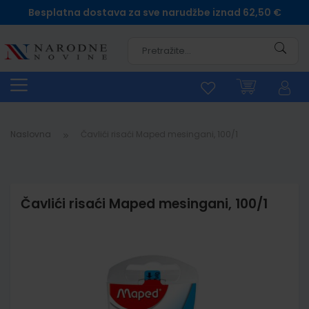
Besplatna dostava za sve narudžbe iznad 62,50 €
Pretra
Naslovna
Čavlići risaći Maped mesingani, 100/1
Čavlići risaći Maped mesingani, 100/1
Skip
to
the
end
of
the