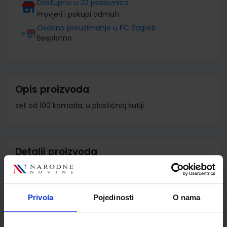
Dostupno u 20 poslovnica
Provjeri i pokupi odmah
Osobno preuzimanje u PC Zagreb
Besplatno
Opis proizvoda
set od 100 komada; u plastičnoj kutiji
Detalji proizvoda
Šifra proizvoda
804113
Jedinična mjera
kom
Privola
Pojedinosti
O nama