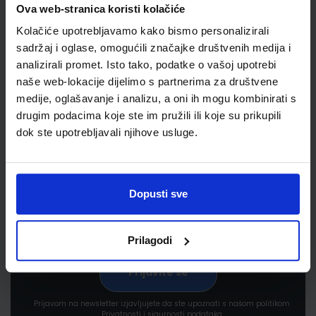
Ova web-stranica koristi kolačiće
Kolačiće upotrebljavamo kako bismo personalizirali
sadržaj i oglase, omogućili značajke društvenih medija i
analizirali promet. Isto tako, podatke o vašoj upotrebi
naše web-lokacije dijelimo s partnerima za društvene
medije, oglašavanje i analizu, a oni ih mogu kombinirati s
Newsletter prijava
drugim podacima koje ste im pružili ili koje su prikupili
dok ste upotrebljavali njihove usluge.
Prijavite se kako bi primali informacije o novim
proizvodima i uslugama, akcijama i drugim
pogodnostima
Dopusti sve
Prilagodi
Prijavom na newsletter izjavljujete da ste upoznati s našom politikom
Privatnosti i sigurnosti podataka