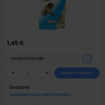
images
gallery
Skip
to
the
1,45 €
beginning
of
the
images
Dodaj na listu želja
gallery
DODAJ U KOŠARICU
Dostava
Dostavljamo po cijeloj Hrvatskoj