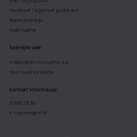
Kako do popusta
Privatnost i sigurnost podataka
Načini plaćanja
Uvjeti kupnje
Saznajte više
O Narodnim novinama d.d.
Opći uvjeti korištenja
Kontakt informacije
01 650 28 80
e-trgovina@nn.hr