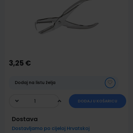
of
the
images
gallery
Skip
to
the
3,25 €
beginning
of
the
images
Dodaj na listu želja
gallery
DODAJ U KOŠARICU
Dostava
Dostavljamo po cijeloj Hrvatskoj