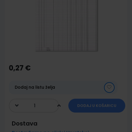
end
of
the
images
gallery
Skip
to
the
0,27 €
beginning
of
the
images
Dodaj na listu želja
gallery
DODAJ U KOŠARICU
Dostava