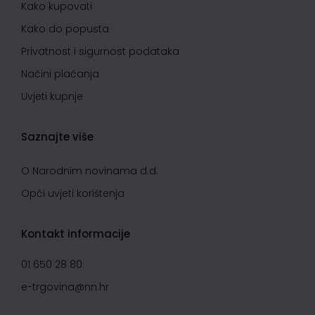
Kako kupovati
Kako do popusta
Privatnost i sigurnost podataka
Načini plaćanja
Uvjeti kupnje
Saznajte više
O Narodnim novinama d.d.
Opći uvjeti korištenja
Kontakt informacije
01 650 28 80
e-trgovina@nn.hr