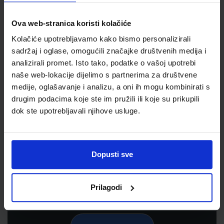
Ova web-stranica koristi kolačiće
Kolačiće upotrebljavamo kako bismo personalizirali
sadržaj i oglase, omogućili značajke društvenih medija i
analizirali promet. Isto tako, podatke o vašoj upotrebi
naše web-lokacije dijelimo s partnerima za društvene
medije, oglašavanje i analizu, a oni ih mogu kombinirati s
drugim podacima koje ste im pružili ili koje su prikupili
dok ste upotrebljavali njihove usluge.
Newsletter prijava
Prijavite se kako bi primali informacije o novim
proizvodima i uslugama, akcijama i drugim
Dopusti sve
pogodnostima
Prilagodi