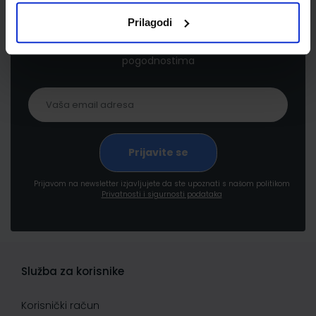
Prilagodi
Prijavite se kako bi primali informacije o novim
proizvodima i uslugama, akcijama i drugim
pogodnostima
Prijavom na newsletter izjavljujete da ste upoznati s našom politikom
Privatnosti i sigurnosti podataka
Služba za korisnike
Korisnički račun