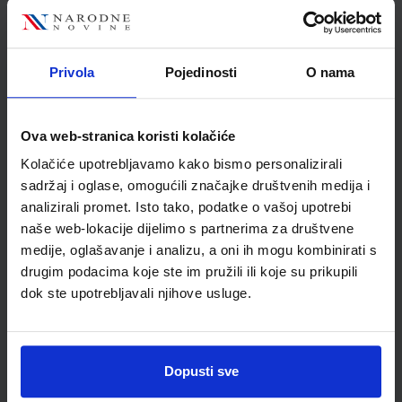
priloženim uputama, što osigurava dugo i ugodno
aromatično iskustvo u svakom okruženju.
Privola
Pojedinosti
O nama
Detalji proizvoda
Ova web-stranica koristi kolačiće
Šifra proizvoda
610074
Kolačiće upotrebljavamo kako bismo personalizirali
Jedinična mjera
kom
sadržaj i oglase, omogućili značajke društvenih medija i
analizirali promet. Isto tako, podatke o vašoj upotrebi
naše web-lokacije dijelimo s partnerima za društvene
medije, oglašavanje i analizu, a oni ih mogu kombinirati s
drugim podacima koje ste im pružili ili koje su prikupili
dok ste upotrebljavali njihove usluge.
Dopusti sve
Newsletter prijava