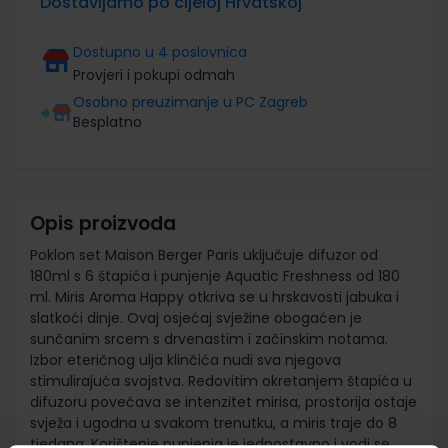
Dostavljamo po cijeloj Hrvatskoj
Dostupno u 4 poslovnica
Provjeri i pokupi odmah
Osobno preuzimanje u PC Zagreb
Besplatno
Opis proizvoda
Poklon set Maison Berger Paris uključuje difuzor od
180ml s 6 štapića i punjenje Aquatic Freshness od 180
ml. Miris Aroma Happy otkriva se u hrskavosti jabuka i
slatkoći dinje. Ovaj osjećaj svježine obogaćen je
sunčanim srcem s drvenastim i začinskim notama.
Izbor eteričnog ulja klinčića nudi sva njegova
stimulirajuća svojstva. Redovitim okretanjem štapića u
difuzoru povećava se intenzitet mirisa, prostorija ostaje
svježa i ugodna u svakom trenutku, a miris traje do 8
tjedana. Korištenje punjenja je jednostavno i vodi se