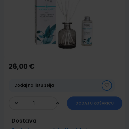
end
of
the
images
gallery
Skip
to
the
26,00 €
beginning
of
the
images
Dodaj na listu želja
gallery
DODAJ U KOŠARICU
Dostava